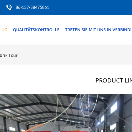
86-137-38475861
FLUG
QUALITÄTSKONTROLLE
TRETEN SIE MIT UNS IN VERBIN
brik Tour
PRODUCT LI