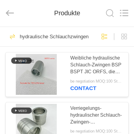
Ningbo
Yade
Fluid
Connector
Produkte
Co.,Ltd.
All
Rights
Reserved.
HAUS
87
hydraulische Schlauchzwingen
Hydraulische
PRODUKTE
Schlauch-
Weibliche hydraulische
Schlauch-Zwingen BSP
Installation
ÜBER
BSPT JIC ORFS, die
UNS
Edelstahl ineinander
be negotiation MOQ:100 Stücke
greifen
CONTACT
52
FABRIK-
wiederverwendbare
AUSFLUG
Verriegelungs-
hydraulischer Schlauch-
Schlauchinstallationen
Zwingen-
QUALITÄTSKONTROLLE
Kohlenstoffstahl-
be negotiation MOQ:100 Stücke