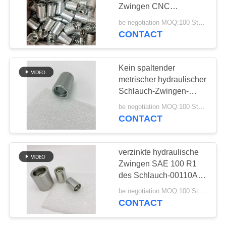
Zwingen CNC
PRIVACY
Kohlenstoffstahl en 856-
be negotiation MOQ:100 Stücke
4SP
CONTACT
36
POLICY
Lärm-Schlauch-
Kein spaltender
Installationen
metrischer hydraulischer
Schlauch-Zwingen-
Edelstahl
be negotiation MOQ:100 Stücke
CONTACT
46
verzinkte hydraulische
Edelstahl-Schlauch-
Zwingen SAE 100 R1
des Schlauch-00110A-
Adapter
06
be negotiation MOQ:100 Stücke
CONTACT