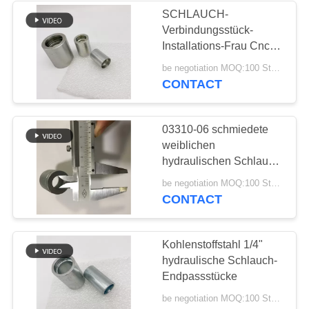
SCHLAUCH-
Verbindungsstück-
37
Installations-Frau Cnc
Männlich-weibliches
00110 Bearbeitungs
be negotiation MOQ:100 Stücke
CONTACT
Schlauch-
Verbindungsstück
03310-06 schmiedete
weiblichen
hydraulischen Schlauch-
Falz-Zwingen-
33
be negotiation MOQ:100 Stücke
Kohlenstoffstahl SS
CONTACT
Metrische
Schlauchadapter
Kohlenstoffstahl 1/4"
hydraulische Schlauch-
Endpassstücke
be negotiation MOQ:100 Stücke