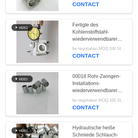
galvanisierter
CONTACT
Hochdruck
TRETEN
SIE
Fertigte des
29
MIT
Kohlenstoffstahl-
JIS-Schlauch-
wiederverwendbarer
UNS
BSP Standard der
Installationen
be negotiation MOQ:100 Stücke
IN
hydraulischen Schlauch-
CONTACT
45# Zwingen-besonders
VERBINDUNG
an
00018 Rohr-Zwingen-
FORDERN
Installations-
SIE
wiederverwendbarer
49
Kohlenstoffstahl CNC
EIN
be negotiation MOQ:100 Stücke
BSP-
hydraulische
CONTACT
ZITAT
Schlauchinstallationen
Hydraulische heiße
SITEMAP
Schmiede Schlauch-