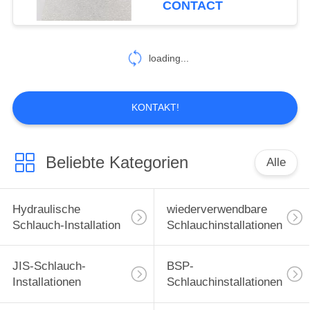
CONTACT
99
hydraulische
loading...
Schlauchzwingen
KONTAKT!
Beliebte Kategorien
Alle
96
Gleitringdichtungen
Hydraulische
wiederverwendbare
Schlauch-Installation
Schlauchinstallationen
JIS-Schlauch-
BSP-
Installationen
Schlauchinstallationen