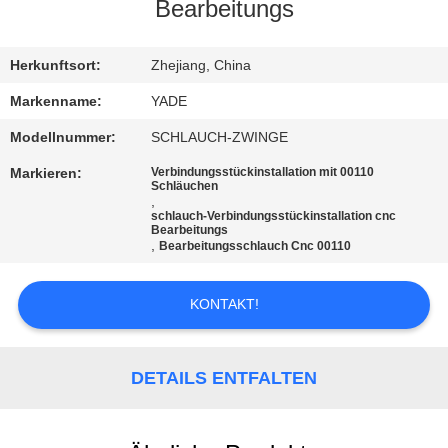
Bearbeitungs
TRETEN
SIE
Herkunftsort:
Zhejiang, China
MIT
Markenname:
YADE
UNS
Modellnummer:
SCHLAUCH-ZWINGE
IN
Markieren:
Verbindungsstückinstallation mit 00110
Schläuchen
VERBINDUNG
,
schlauch-Verbindungsstückinstallation cnc
Bearbeitungs
,
Bearbeitungsschlauch Cnc 00110
FORDERN
SIE
KONTAKT!
EIN
ZITAT
DETAILS ENTFALTEN
SITEMAP