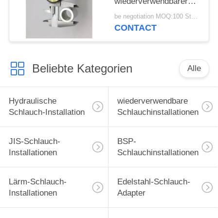
wiederverwendbarer
BSP Standard der
be negotiation MOQ:100 Stücke
hydraulischen
CONTACT
Schlauch-45# Zwingen-
besonders an
Beliebte Kategorien
Alle
Hydraulische
wiederverwendbare
Schlauch-Installation
Schlauchinstallationen
JIS-Schlauch-
BSP-
Installationen
Schlauchinstallationen
Lärm-Schlauch-
Edelstahl-Schlauch-
Installationen
Adapter