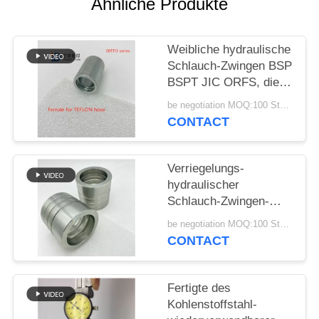
Ähnliche Produkte
PRIVACY
POLICY
Weibliche hydraulische
Schlauch-Zwingen BSP
BSPT JIC ORFS, die
Edelstahl ineinander
be negotiation MOQ:100 Stücke
greifen
CONTACT
Verriegelungs-
hydraulischer
Schlauch-Zwingen-
Kohlenstoffstahl-
be negotiation MOQ:100 Stücke
galvanisierter
CONTACT
Hochdruck
Fertigte des
Kohlenstoffstahl-