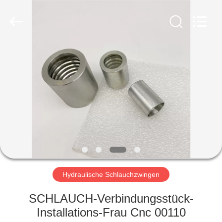
Ningbo
Yade
Fluid
Connector
Co.,Ltd.
All
Rights
Reserved.
HAUS
PRODUKTE
ÜBER
UNS
FABRIK-
AUSFLUG
Hydraulische Schlauchzwingen
SCHLAUCH-Verbindungsstück-
QUALITÄTSKONTROLLE
Installations-Frau Cnc 00110