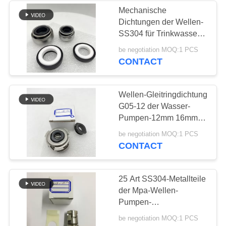
Mechanische
Dichtungen der Wellen-
37
SS304 für Trinkwasser-
Männlich-weibliches
Pumpe 12mm
be negotiation MOQ:1 PCS
CONTACT
Schlauch-
Verbindungsstück
Wellen-Gleitringdichtung
G05-12 der Wasser-
Pumpen-12mm 16mm
CR
33
be negotiation MOQ:1 PCS
CONTACT
Metrische
Schlauchadapter
25 Art SS304-Metallteile
der Mpa-Wellen-
Pumpen-
Gleitringdichtungs-GLF
be negotiation MOQ:1 PCS