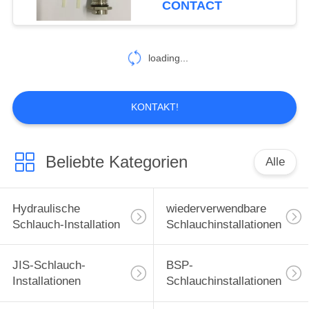
CONTACT
99
hydraulische
loading...
Schlauchzwingen
KONTAKT!
Beliebte Kategorien
Alle
96
Gleitringdichtungen
Hydraulische
wiederverwendbare
Schlauch-Installation
Schlauchinstallationen
JIS-Schlauch-
BSP-
Installationen
Schlauchinstallationen