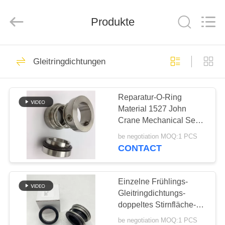
Ningbo
Yade
Fluid
Connector
Produkte
Co.,Ltd.
All
Rights
Reserved.
HAUS
87
Gleitringdichtungen
Hydraulische
PRODUKTE
Schlauch-
Reparatur-O-Ring
Material 1527 John
Installation
ÜBER
Crane Mechanical Seals
UNS
SS304
be negotiation MOQ:1 PCS
CONTACT
52
FABRIK-
wiederverwendbare
AUSFLUG
Einzelne Frühlings-
Gleitringdichtungs-
Schlauchinstallationen
doppeltes Stirnfläche-
QUALITÄTSKONTROLLE
Gummi-Gebrüll
be negotiation MOQ:1 PCS