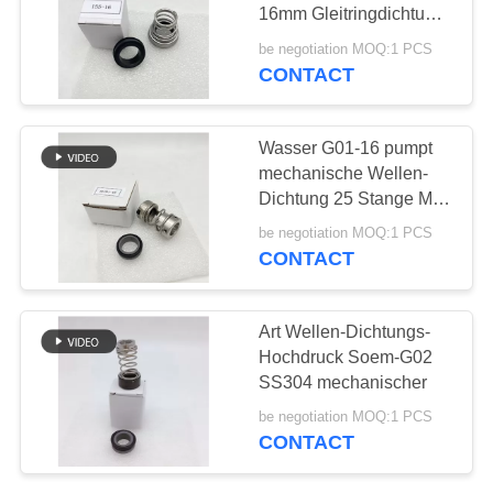
16mm Gleitringdichtung
PRIVACY
25 Mpa
be negotiation MOQ:1 PCS
CONTACT
36
POLICY
Lärm-Schlauch-
Wasser G01-16 pumpt
Installationen
mechanische Wellen-
Dichtung 25 Stange Mpa
10
be negotiation MOQ:1 PCS
CONTACT
46
Art Wellen-Dichtungs-
Edelstahl-Schlauch-
Hochdruck Soem-G02
SS304 mechanischer
Adapter
be negotiation MOQ:1 PCS
CONTACT