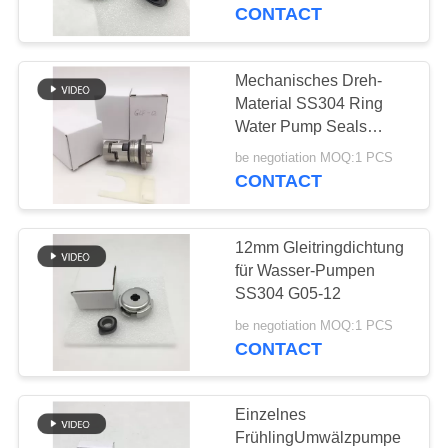
CONTACT
TRETEN
SIE
Mechanisches Dreh-
29
MIT
Material SS304 Ring
JIS-Schlauch-
Water Pump Seals
UNS
12mm
Installationen
be negotiation MOQ:1 PCS
IN
CONTACT
VERBINDUNG
12mm Gleitringdichtung
FORDERN
für Wasser-Pumpen
SIE
SS304 G05-12
49
EIN
be negotiation MOQ:1 PCS
BSP-
CONTACT
ZITAT
Schlauchinstallationen
Einzelnes
SITEMAP
FrühlingUmwälzpumpe