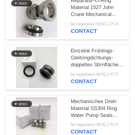
Reparatur-O-Ring
Material 1527 John
PRIVACY
Crane Mechanical
POLICY
Seals SS304
be negotiation MOQ:1 PCS
CONTACT
Einzelne Frühlings-
Gleitringdichtungs-
doppeltes Stirnfläche-
Gummi-Gebrüll
be negotiation MOQ:1 PCS
CONTACT
Mechanisches Dreh-
Material SS304 Ring
Water Pump Seals
12mm
be negotiation MOQ:1 PCS
CONTACT