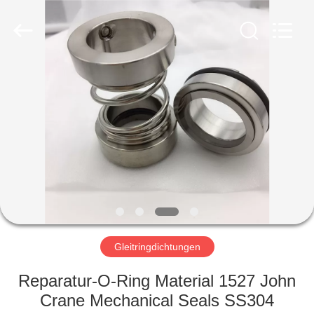
Ningbo
Yade
Fluid
Connector
Co.,Ltd.
All
Rights
Reserved.
HAUS
PRODUKTE
ÜBER
UNS
FABRIK-
AUSFLUG
Gleitringdichtungen
Reparatur-O-Ring Material 1527 John
QUALITÄTSKONTROLLE
Crane Mechanical Seals SS304