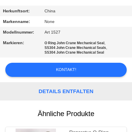
TRETEN
Herkunftsort:
China
SIE
Markenname:
None
MIT
Modellnummer:
Art 1527
UNS
Markieren:
,
O Ring John Crane Mechanical Seal
,
IN
SS304 John Crane Mechanical Seals
SS304 John Crane Mechanical Seal
VERBINDUNG
KONTAKT!
FORDERN
SIE
DETAILS ENTFALTEN
EIN
ZITAT
Ähnliche Produkte
SITEMAP