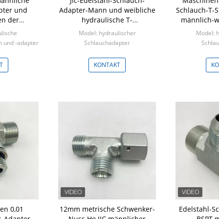
männliche
Jic-Edelstahl-Schlauch-
Maschinen-
pter und
Adapter-Mann und weibliche
Schlauch-T-S
en der
hydraulische T-
männlich-we
 männlicher
Verschraubung
lische
Model: hydraulischer
Model: h
1N NPT für
n und -adapter
Schlauchadapter
Schla
 1N
ücke
Min: 100 Stücke
Min: 
T
KONTAKT
KO
en 0,01
12mm metrische Schwenker-
Edelstahl-S
s-Adapter-
Nuss Ho JIC männlicher
BSPT m