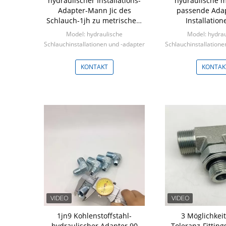
hydraulischer Installations-
hydraulische 
Adapter-Mann Jic des
passende Ada
Schlauch-1jh zu metrischem
Installation
O Ring Straight
Schlauchleitung
Model: hydraulische
Model: hydrau
hoher Qualität 
Schlauchinstallationen und -adapter
Schlauchinstallatione
Ölpresse
Min: 100 Stücke
Min: 100 St
KONTAKT
KONTAK
1jn9 Kohlenstoffstahl-
3 Möglichkeit
hydraulischer Adapter 90
Toleranz-Fitting