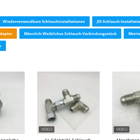
Wiederverwendbare Schlauchinstallationen
JIS-Schlauch-Installati
Adapter
Männlich-Weibliches Schlauch-Verbindungsstück
Metri
n