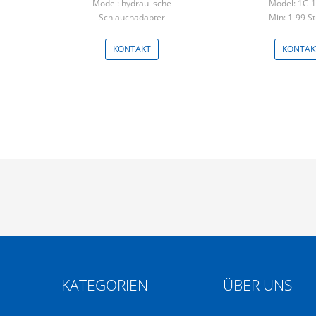
Model: hydraulische
Model: 1C-
Schlauchadapter
Min: 1-99 S
Min: 100 Stücke
KONTAKT
KONTAK
KATEGORIEN
ÜBER UNS