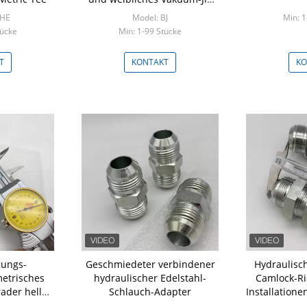
CNC
EHE
Model: BJ
Min: 1
tücke
Min: 1-99 Stücke
T
KONTAKT
KO
gungs-
Geschmiedeter verbindener
Hydraulisc
metrisches
hydraulischer Edelstahl-
Camlock-Ri
ader heller
Schlauch-Adapter
Installatione
h-Adapter