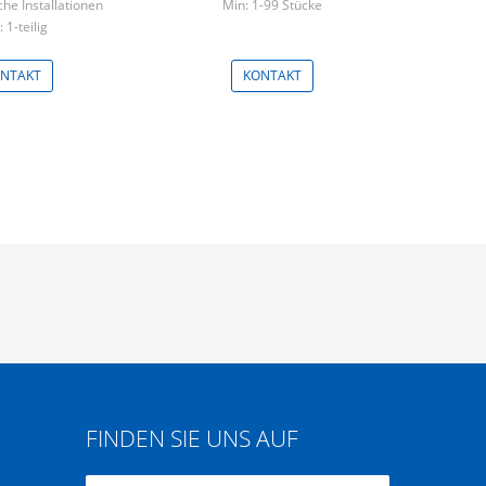
che Installationen
Min: 1-99 Stücke
 1-teilig
NTAKT
KONTAKT
FINDEN SIE UNS AUF