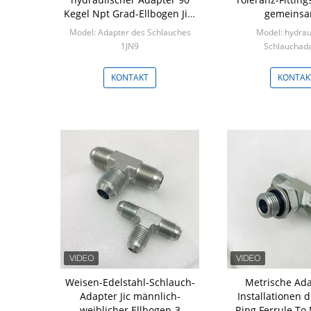
Kegel Npt Grad-Ellbogen Jic-
gemeinsa
Mann74
Kohlenstoff
Model: Adapter des Schlauches
Model: hydrau
1JN9
Schlauchad
Min: 100 Stücke
Min: 100 St
KONTAKT
KONTAK
Weisen-Edelstahl-Schlauch-
Metrische Adap
Adapter Jic männlich-
Installationen
weiblicher Ellbogen-3
Ring Ferrule To 