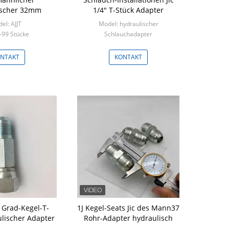
ischer 32mm
1/4" T-Stück Adapter
el: AJJT
Model: hydraulischer
-99 Stücke
Schlauchadapter
Min: 100 Stücke
NTAKT
KONTAKT
4 Grad-Kegel-T-
1J Kegel-Seats Jic des Mann37
ulischer Adapter
Rohr-Adapter hydraulisch