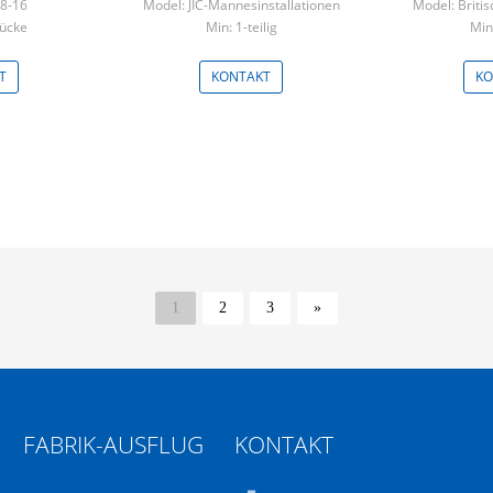
18-16
Model: JIC-Mannesinstallationen
Model: Britis
tücke
Min: 1-teilig
Min:
T
KONTAKT
KO
1
2
3
»
FABRIK-AUSFLUG
KONTAKT