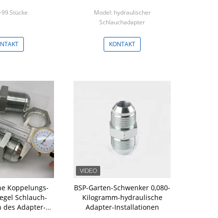
-99 Stücke
Model: hydraulischer
Schlauchadapter
Min: 100 Stücke
NTAKT
KONTAKT
he Koppelungs-
BSP-Garten-Schwenker 0,080-
egel Schlauch-
Kilogramm-hydraulische
n des Adapter-6J-
Adapter-Installationen
LN