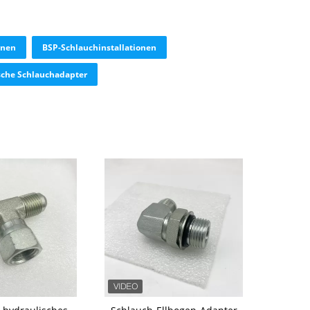
onen
BSP-Schlauchinstallationen
sche Schlauchadapter