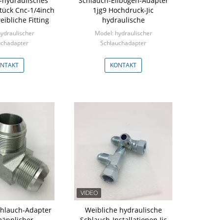
hydraulisches
Schlauch-Ellbogen-Adapter
tück Cnc-1/4inch
1jg9 Hochdruck-Jic
ibliche Fitting
hydraulische
ydraulischer
Model: hydraulischer
uchadapter
Schlauchadapter
100 Stücke
Min: 100 Stücke
NTAKT
KONTAKT
chlauch-Adapter
Weibliche hydraulische
ännlicher
Schlauch-Installationen Jic