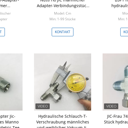
mer
Adapter-Verbindungsstück
hydraul
stahl
verringernd
lischer
Model: Cm
Mod
apter
Min: 1-99 Stücke
Min: 1
ücke
T
KONTAKT
KO
ter Jic-
Hydraulische Schlauch-T-
JIC-Frau 7
 des Manno
Verschraubung männliches
Stück hydra
Metric Tee
und weibliches Vakuum-Jic