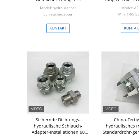
Model: hydraulischer
Model: A
Schlauchadapter
Min: 1-99 S
Min: 100 Stücke
KONTAKT
KONTAK
Sichernde Dichtungs-
China-Ferti
hydraulische Schlauch-
hydraulisches 
Adapter-Installationen 60
Standardrohr-ger
Grad Bsp-Mannes-Seats
Vakuumschlauc