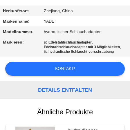
TRETEN
Herkunftsort:
Zhejiang, China
SIE
Markenname:
YADE
MIT
Modellnummer:
hydraulischer Schlauchadapter
UNS
Markieren:
,
jic Edelstahlschlauchadapter
,
IN
Edelstahlschlauchadapter mit 3 Möglichkeiten
jic hydraulische Schlaucht-verschraubung
VERBINDUNG
KONTAKT!
FORDERN
SIE
DETAILS ENTFALTEN
EIN
ZITAT
Ähnliche Produkte
SITEMAP