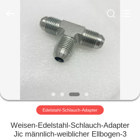
Ningbo
Yade
Fluid
Connector
Co.,Ltd.
All
Rights
Reserved.
HAUS
PRODUKTE
ÜBER
UNS
FABRIK-
AUSFLUG
Edelstahl-Schlauch-Adapter
Weisen-Edelstahl-Schlauch-Adapter
QUALITÄTSKONTROLLE
Jic männlich-weiblicher Ellbogen-3