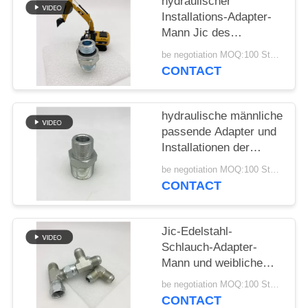
hydraulischer
Installations-Adapter-
PRIVACY
Mann Jic des
POLICY
Schlauch-1jh zu
be negotiation MOQ:100 Stücke
metrischem O Ring
CONTACT
Straight
hydraulische männliche
passende Adapter und
Installationen der
Schlauchleitung
be negotiation MOQ:100 Stücke
männlicher hoher
CONTACT
Qualität 1N NPT für
Ölpresse 1N
Jic-Edelstahl-
Schlauch-Adapter-
Mann und weibliche
hydraulische T-
be negotiation MOQ:100 Stücke
Verschraubung
CONTACT