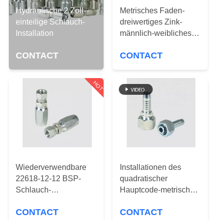
Hydraulische 2 Zoll-
Metrisches Faden-
TRETEN
einteilige Schlauch-
dreiwertiges Zink-
SIE
Installation
männlich-weibliches
Schlauch-
MIT
CONTACT
CONTACT
Verbindungsstück
UNS
IN
HOT
VERBINDUNG
FORDERN
SIE
EIN
Wiederverwendbare
Installationen des
ZITAT
22618-12-12 BSP-
quadratischer
Schlauch-
Hauptcode-metrische
Stahlinstallationen
Stachelschlauch-
SITEMAP
CONTACT
CONTACT
20511-30-10T