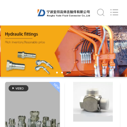
Ningbo
Yade
Fluid
Connector
Co.,Ltd.
All
Rights
Reserved.
HAUS
PRODUKTE
ÜBER
UNS
NEW
FABRIK-
AUSFLUG
QUALITÄTSKONTROLLE