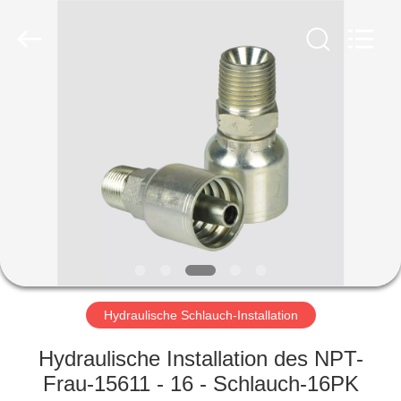
Ningbo
Yade
Fluid
Connector
Co.,Ltd.
All
Rights
Reserved.
HAUS
PRODUKTE
ÜBER
UNS
FABRIK-
AUSFLUG
Hydraulische Schlauch-Installation
Hydraulische Installation des NPT-
QUALITÄTSKONTROLLE
Frau-15611 - 16 - Schlauch-16PK