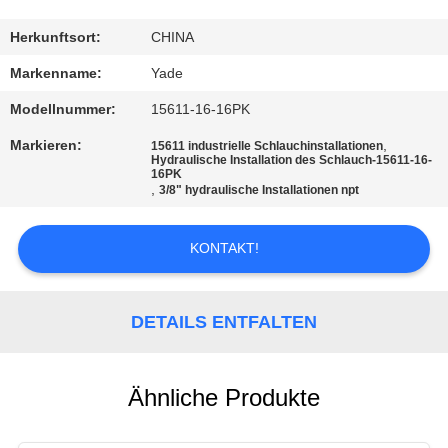
TRETEN
Herkunftsort:
CHINA
SIE
Markenname:
Yade
MIT
Modellnummer:
15611-16-16PK
UNS
Markieren:
,
15611 industrielle Schlauchinstallationen
Hydraulische Installation des Schlauch-15611-16-
IN
16PK
,
3/8" hydraulische Installationen npt
VERBINDUNG
KONTAKT!
FORDERN
SIE
DETAILS ENTFALTEN
EIN
ZITAT
Ähnliche Produkte
SITEMAP