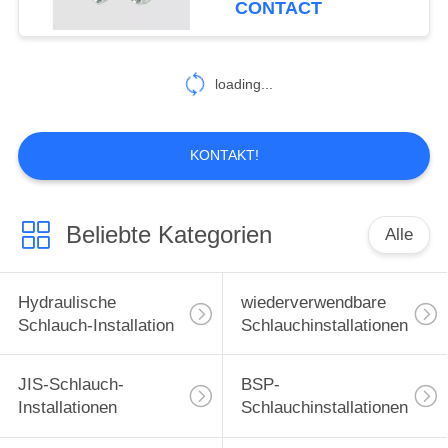
CONTACT
99
hydraulische
loading...
Schlauchzwingen
KONTAKT!
Beliebte Kategorien
Alle
96
Gleitringdichtungen
Hydraulische
wiederverwendbare
Schlauch-Installation
Schlauchinstallationen
JIS-Schlauch-
BSP-
Installationen
Schlauchinstallationen