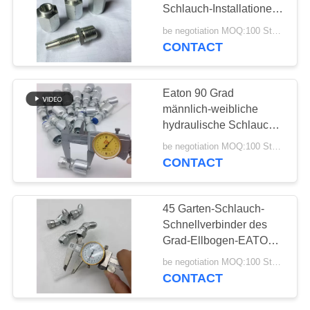
Schlauch-Installationen
PRIVACY
26718D Jic BSP
be negotiation MOQ:100 Stücke
CONTACT
36
POLICY
Lärm-Schlauch-
Eaton 90 Grad
Installationen
männlich-weibliche
hydraulische Schlauch-
Installationen Jic Bsp
be negotiation MOQ:100 Stücke
CONTACT
46
45 Garten-Schlauch-
Edelstahl-Schlauch-
Schnellverbinder des
Grad-Ellbogen-EATON
Adapter
2J4
be negotiation MOQ:100 Stücke
CONTACT