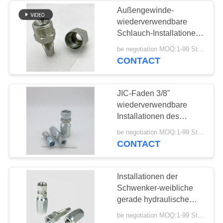
Außengewinde-
wiederverwendbare
37
Schlauch-Installationen
Männlich-weibliches
Soems NPT
be negotiation MOQ:1-99 Stücke
CONTACT
Schlauch-
Verbindungsstück
JIC-Faden 3/8"
wiederverwendbare
Installationen des
Schlauch-26718D-06-06
33
be negotiation MOQ:1-99 Stücke
CONTACT
Metrische
Schlauchadapter
Installationen der
Schwenker-weibliche
gerade hydraulische
Zwingen-26718D-08-08
be negotiation MOQ:1-99 Stücke