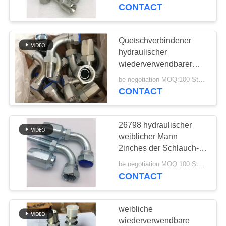
wiederverwendbare
CONTACT
Schlauch-Installationen
TRETEN
SIE
Quetschverbindener
29
MIT
hydraulischer
JIS-Schlauch-
wiederverwendbarer
UNS
Installations-Einteiler
Installationen
be negotiation MOQ:100 Stücke
IN
des Schlauch-1/4inches
CONTACT
VERBINDUNG
26798 hydraulischer
FORDERN
weiblicher Mann
SIE
2inches der Schlauch-
49
Zwingen-Installations-
EIN
be negotiation MOQ:100 Stücke
BSP-
JIC BSP NPT
CONTACT
ZITAT
Schlauchinstallationen
weibliche
SITEMAP
wiederverwendbare