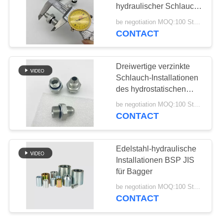
hydraulischer Schlauch-
PRIVACY
Adapter
be negotiation MOQ:100 Stücke
CONTACT
36
POLICY
Lärm-Schlauch-
Dreiwertige verzinkte
Installationen
Schlauch-Installationen
des hydrostatischen
Druck-1JG
be negotiation MOQ:100 Stücke
CONTACT
46
Edelstahl-hydraulische
Edelstahl-Schlauch-
Installationen BSP JIS
für Bagger
Adapter
be negotiation MOQ:100 Stücke
CONTACT