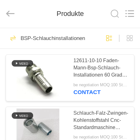
Ningbo
Yade
Fluid
Connector
Produkte
Co.,Ltd.
All
Rights
Reserved.
HAUS
87
BSP-Schlauchinstallationen
Hydraulische
PRODUKTE
Schlauch-
12611-10-10 Faden-
Mann-Bsp-Schlauch-
Installation
ÜBER
Installationen 60 Grad-
UNS
Kegel Seat
be negotiation MOQ:100 Stücke
CONTACT
52
FABRIK-
wiederverwendbare
AUSFLUG
Schlauch-Falz-Zwingen-
Kohlenstoffstahl Cnc-
Schlauchinstallationen
Standardmaschine
QUALITÄTSKONTROLLE
Eaton hydraulische
be negotiation MOQ:100 Stücke