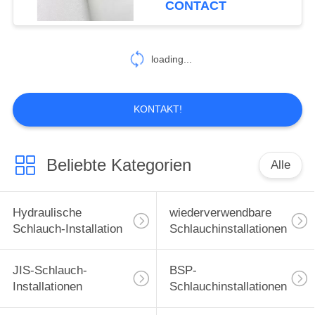
CONTACT
99
hydraulische
loading...
Schlauchzwingen
KONTAKT!
Beliebte Kategorien
Alle
96
Gleitringdichtungen
Hydraulische
wiederverwendbare
Schlauch-Installation
Schlauchinstallationen
JIS-Schlauch-
BSP-
Installationen
Schlauchinstallationen