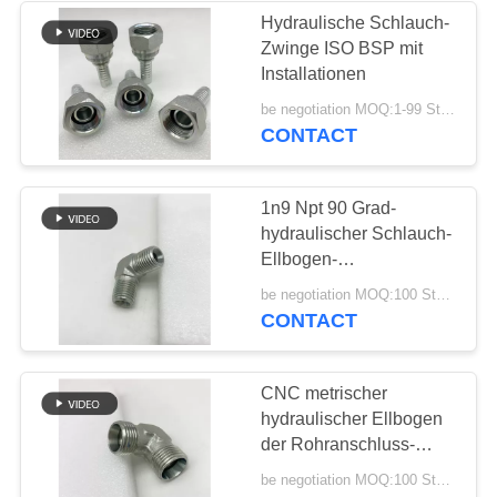
Hydraulische Schlauch-
Zwinge ISO BSP mit
37
Installationen
Männlich-weibliches
be negotiation MOQ:1-99 Stücke
CONTACT
Schlauch-
Verbindungsstück
1n9 Npt 90 Grad-
hydraulischer Schlauch-
Ellbogen-
Kohlenstoffstahl-Mann
33
be negotiation MOQ:100 Stücke
CONTACT
Metrische
Schlauchadapter
CNC metrischer
hydraulischer Ellbogen
der Rohranschluss-
Hochdruckkohlenstoffstahl-
be negotiation MOQ:100 Stücke
Schwenker-Nuss-90