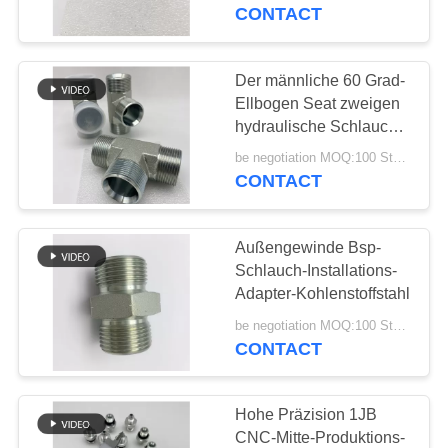
CONTACT
TRETEN
SIE
Der männliche 60 Grad-
29
MIT
Ellbogen Seat zweigen
JIS-Schlauch-
hydraulische Schlauch-
UNS
Installationen Bsp ab
Installationen
be negotiation MOQ:100 Stücke
IN
CONTACT
VERBINDUNG
Außengewinde Bsp-
FORDERN
Schlauch-Installations-
SIE
Adapter-Kohlenstoffstahl
49
EIN
be negotiation MOQ:100 Stücke
BSP-
CONTACT
ZITAT
Schlauchinstallationen
Hohe Präzision 1JB
SITEMAP
CNC-Mitte-Produktions-