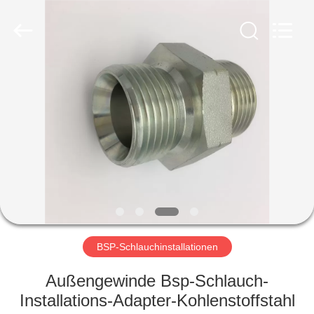
Ningbo
Yade
Fluid
Connector
Co.,Ltd.
All
Rights
Reserved.
HAUS
PRODUKTE
ÜBER
UNS
FABRIK-
AUSFLUG
BSP-Schlauchinstallationen
Außengewinde Bsp-Schlauch-
QUALITÄTSKONTROLLE
Installations-Adapter-Kohlenstoffstahl