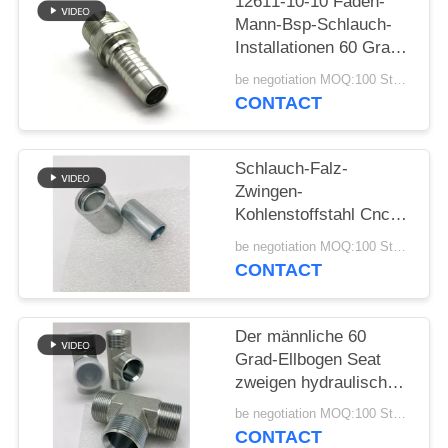
12611-10-10 Faden-
Mann-Bsp-Schlauch-
PRIVACY
Installationen 60 Grad-
POLICY
Kegel Seat
be negotiation MOQ:100 Stücke
CONTACT
Schlauch-Falz-
Zwingen-
Kohlenstoffstahl Cnc-
Standardmaschine
be negotiation MOQ:100 Stücke
Eaton hydraulische
CONTACT
Der männliche 60
Grad-Ellbogen Seat
zweigen hydraulische
Schlauch-Installationen
be negotiation MOQ:100 Stücke
Bsp ab
CONTACT