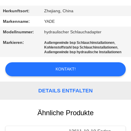
TRETEN
Herkunftsort:
Zhejiang, China
SIE
Markenname:
YADE
MIT
Modellnummer:
hydraulischer Schlauchadapter
UNS
Markieren:
,
Außengewinde bsp Schlauchinstallationen
,
IN
Kohlenstoffstahl bsp Schlauchinstallationen
Außengewinde bsp hydraulische Installationen
VERBINDUNG
KONTAKT!
FORDERN
SIE
DETAILS ENTFALTEN
EIN
ZITAT
Ähnliche Produkte
SITEMAP