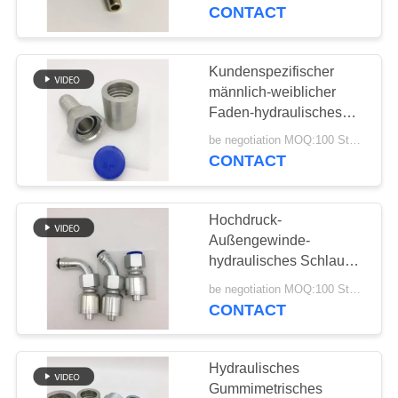
Edelstahl
CONTACT
TRETEN
SIE
Kundenspezifischer
29
MIT
männlich-weiblicher
JIS-Schlauch-
Faden-hydraulisches
UNS
Schlauch-Installations-
Installationen
be negotiation MOQ:100 Stücke
IN
heißes geschmiedet
CONTACT
VERBINDUNG
Hochdruck-
FORDERN
Außengewinde-
SIE
hydraulisches Schlauch-
49
Endpassstück JIC NPT
EIN
be negotiation MOQ:100 Stücke
BSP-
wiederverwendbar
CONTACT
ZITAT
Schlauchinstallationen
Hydraulisches
SITEMAP
Gummimetrisches