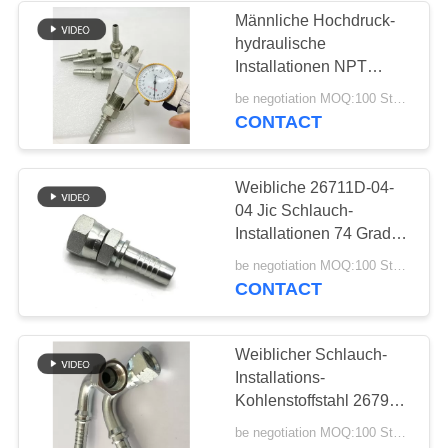
Männliche Hochdruck-
hydraulische
37
Installationen NPT
Männlich-weibliches
15611-06-06
be negotiation MOQ:100 Stücke
CONTACT
Schlauch-
Verbindungsstück
Weibliche 26711D-04-
04 Jic Schlauch-
Installationen 74 Grad-
Kegel-Dichtung 26711D
33
be negotiation MOQ:100 Stücke
CONTACT
Metrische
Schlauchadapter
Weiblicher Schlauch-
Installations-
Kohlenstoffstahl 26791
Jic hydraulischer
be negotiation MOQ:100 Stücke