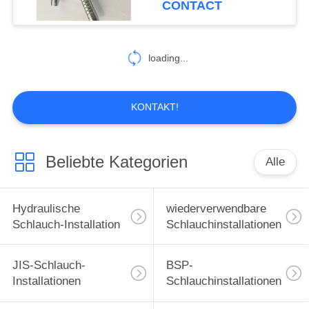
CONTACT
99
hydraulische
loading...
Schlauchzwingen
KONTAKT!
Beliebte Kategorien
Alle
96
Gleitringdichtungen
Hydraulische
wiederverwendbare
Schlauch-Installation
Schlauchinstallationen
JIS-Schlauch-
BSP-
Installationen
Schlauchinstallationen