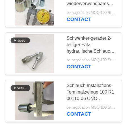
wiederverwendbares
PRIVACY
des schlauch-Ärmel-
be negotiation MOQ:100 Stücke
Verbindungsstück-
CONTACT
36
POLICY
4SP/4S/R12 JIC BSP
Lärm-Schlauch-
ORFS
Schwenker-gerader 2-
Installationen
teiliger Falz-
hydraulische Schlauch-
Installation 15611SW M
be negotiation MOQ:100 Stücke
NPT
CONTACT
46
Schlauch-Installations-
Edelstahl-Schlauch-
Terminalzwinge 100 R1
00110-06 CNC
Adapter
hydraulische
be negotiation MOQ:100 Stücke
CONTACT