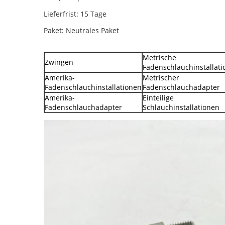
Lieferfrist: 15 Tage
Paket: Neutrales Paket
Metrische
Zwingen
Fadenschlauchinstallat
Amerika-
Metrischer
Fadenschlauchinstallationen
Fadenschlauchadapter
Amerika-
Einteilige
Fadenschlauchadapter
Schlauchinstallationen