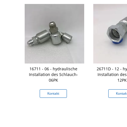
endbarer
16711 - 06 - hydraulische
26711D - 12 - h
ngs-Garten-
Installation des Schlauch-
Installation de
 Schlauch-
06PK
12PK
-Edelstahl
kt
Kontakt
Kontak