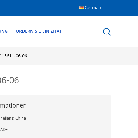
German
DUNG
FORDERN SIE EIN ZITAT
T 15611-06-06
06-06
rmationen
hejiang, China
YADE