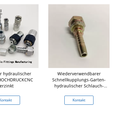
r hydraulischer
Wiederverwendbarer
16711 - 06
 HOCHDRUCKCNC
Schnellkupplungs-Garten-
Installati
erzinkt
hydraulischer Schlauch-
Installations-Edelstahl
Kontakt
Kontakt
K