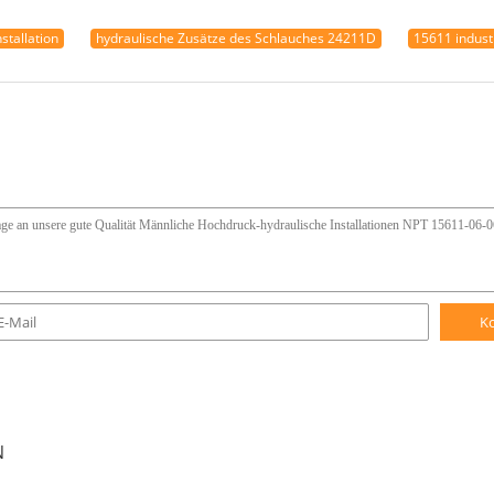
stallation
hydraulische Zusätze des Schlauches 24211D
15611 industr
K
N