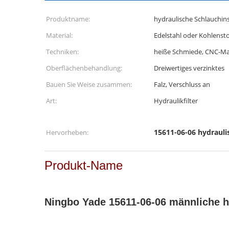
Produktname:
hydraulische Schlauchins
Material:
Edelstahl oder Kohlensto
Techniken:
heiße Schmiede, CNC-Ma
Oberflächenbehandlung:
Dreiwertiges verzinktes
Bauen Sie Weise zusammen:
Falz, Verschluss an
Art:
Hydraulikfilter
15611-06-06 hydrauli
Hervorheben:
Produkt-Name
Ningbo Yade 15611-06-06 männliche h