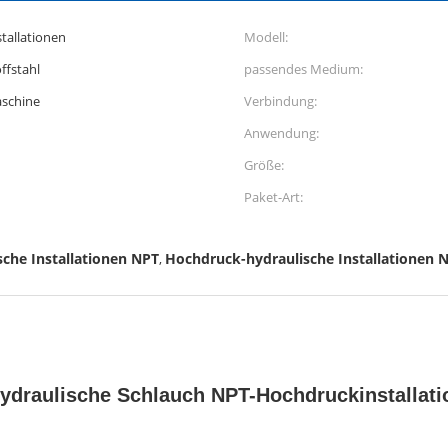
tallationen
Modell:
ffstahl
passendes Medium:
schine
Verbindung:
Anwendung:
Größe:
Paket-Art:
sche Installationen NPT
Hochdruck-hydraulische Installationen 
,
ydraulische Schlauch NPT-Hochdruckinstallat