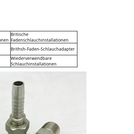
Britische
ionen
Fadenschlauchinstallationen
Brithsh-Faden-Schlauchadapter
Wiederverwendbare
Schlauchinstallationen