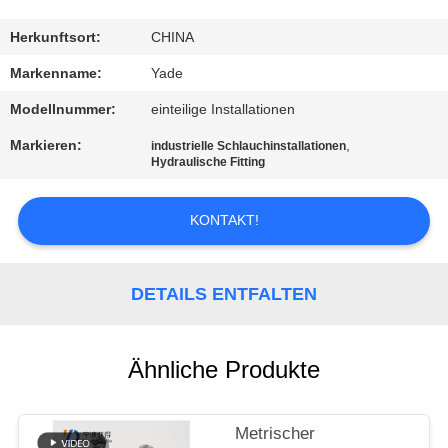
TRETEN
Herkunftsort:
CHINA
SIE
Markenname:
Yade
MIT
Modellnummer:
einteilige Installationen
UNS
Markieren:
,
industrielle Schlauchinstallationen
IN
Hydraulische Fitting
VERBINDUNG
KONTAKT!
FORDERN
SIE
DETAILS ENTFALTEN
EIN
ZITAT
Ähnliche Produkte
SITEMAP
Metrischer