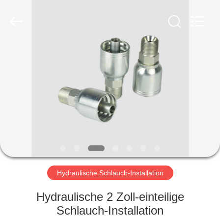
Ningbo
Yade
Fluid
Connector
Co.,Ltd.
All
Rights
Reserved.
HAUS
PRODUKTE
ÜBER
UNS
FABRIK-
AUSFLUG
Hydraulische Schlauch-Installation
Hydraulische 2 Zoll-einteilige
QUALITÄTSKONTROLLE
Schlauch-Installation