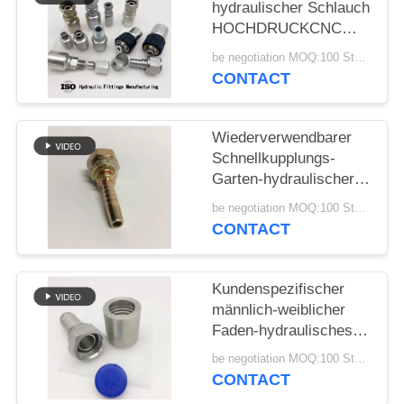
hydraulischer Schlauch
HOCHDRUCKCNC
PRIVACY
verzinkt
be negotiation MOQ:100 Stücke
POLICY
CONTACT
Wiederverwendbarer
Schnellkupplungs-
Garten-hydraulischer
Schlauch-Installations-
be negotiation MOQ:100 Stücke
Edelstahl
CONTACT
Kundenspezifischer
männlich-weiblicher
Faden-hydraulisches
Schlauch-Installations-
be negotiation MOQ:100 Stücke
heißes geschmiedet
CONTACT