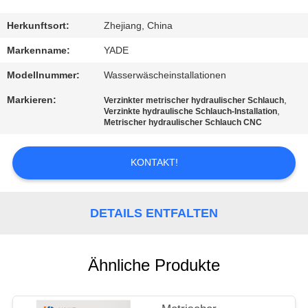
TRETEN
Herkunftsort:
Zhejiang, China
SIE
Markenname:
YADE
MIT
Modellnummer:
Wasserwäscheinstallationen
UNS
Markieren:
,
Verzinkter metrischer hydraulischer Schlauch
,
IN
Verzinkte hydraulische Schlauch-Installation
Metrischer hydraulischer Schlauch CNC
VERBINDUNG
KONTAKT!
FORDERN
SIE
DETAILS ENTFALTEN
EIN
ZITAT
Ähnliche Produkte
SITEMAP