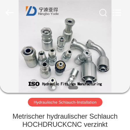
Ningbo
Yade
Fluid
Connector
Co.,Ltd.
All
Rights
Reserved.
HAUS
PRODUKTE
ÜBER
UNS
FABRIK-
AUSFLUG
Hydraulische Schlauch-Installation
Metrischer hydraulischer Schlauch
QUALITÄTSKONTROLLE
HOCHDRUCKCNC verzinkt