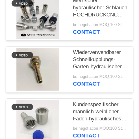
Metrischer
hydraulischer Schlauch
PRIVACY
HOCHDRUCKCNC
POLICY
verzinkt
be negotiation MOQ:100 Stücke
CONTACT
Wiederverwendbarer
Schnellkupplungs-
Garten-hydraulischer
Schlauch-Installations-
be negotiation MOQ:100 Stücke
Edelstahl
CONTACT
Kundenspezifischer
männlich-weiblicher
Faden-hydraulisches
Schlauch-Installations-
be negotiation MOQ:100 Stücke
heißes geschmiedet
CONTACT