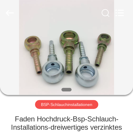
Ningbo
Yade
Fluid
Connector
Co.,Ltd.
All
Rights
Reserved.
HAUS
PRODUKTE
ÜBER
UNS
FABRIK-
AUSFLUG
BSP-Schlauchinstallationen
Faden Hochdruck-Bsp-Schlauch-
QUALITÄTSKONTROLLE
Installations-dreiwertiges verzinktes