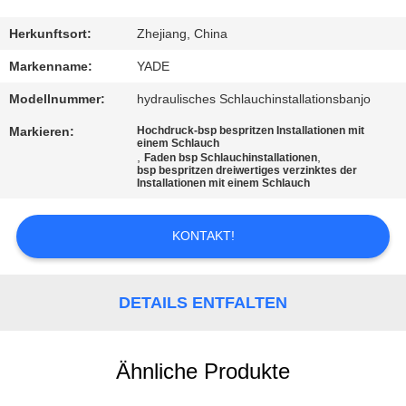
TRETEN
Herkunftsort:
Zhejiang, China
SIE
Markenname:
YADE
MIT
Modellnummer:
hydraulisches Schlauchinstallationsbanjo
UNS
Markieren:
Hochdruck-bsp bespritzen Installationen mit
einem Schlauch
IN
,
,
Faden bsp Schlauchinstallationen
bsp bespritzen dreiwertiges verzinktes der
VERBINDUNG
Installationen mit einem Schlauch
FORDERN
KONTAKT!
SIE
EIN
DETAILS ENTFALTEN
ZITAT
Ähnliche Produkte
SITEMAP