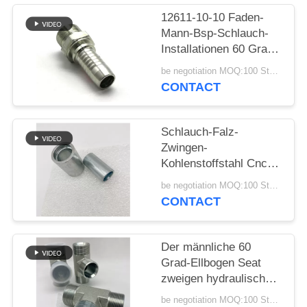
12611-10-10 Faden-
PRIVACY
Mann-Bsp-Schlauch-
POLICY
Installationen 60 Grad-
Kegel Seat
be negotiation MOQ:100 Stücke
CONTACT
Schlauch-Falz-
Zwingen-
Kohlenstoffstahl Cnc-
Standardmaschine
be negotiation MOQ:100 Stücke
Eaton hydraulische
CONTACT
Der männliche 60
Grad-Ellbogen Seat
zweigen hydraulische
Schlauch-Installationen
be negotiation MOQ:100 Stücke