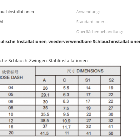
auchinstallationen
Anwendung:
hl
Standard- oder
nichtstandardisiert:
Oberflächenbehandlung:
ulische Installationen
wiederverwendbare Schlauchinstallatione
,
che Schlauch-Zwingen-Stahlinstallationen