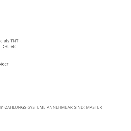
ie als TNT
 DHL etc.
Meer
 DIE cm-ZAHLUNGS-SYSTEME ANNEHMBAR SIND: MASTER 