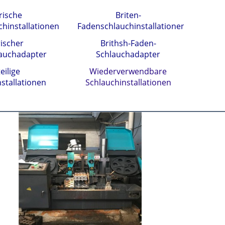
rische
Briten-
hinstallationen
Fadenschlauchinstallationen
ischer
Brithsh-Faden-
auchadapter
Schlauchadapter
eilige
Wiederverwendbare
stallationen
Schlauchinstallationen