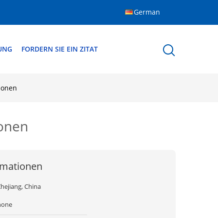
German
DUNG
FORDERN SIE EIN ZITAT
ionen
ionen
rmationen
hejiang, China
none