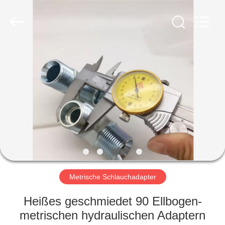
Ningbo
Yade
Fluid
Connector
Co.,Ltd.
All
Rights
Reserved.
HAUS
PRODUKTE
ÜBER
UNS
FABRIK-
AUSFLUG
Metrische Schlauchadapter
Heißes geschmiedet 90 Ellbogen-
QUALITÄTSKONTROLLE
metrischen hydraulischen Adaptern