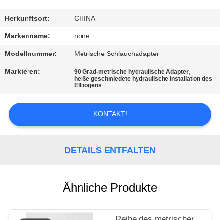
TRETEN
Herkunftsort:
CHINA
SIE
Markenname:
none
MIT
Modellnummer:
Metrische Schlauchadapter
UNS
Markieren:
,
90 Grad-metrische hydraulische Adapter
heiße geschmiedete hydraulische Installation des
IN
Ellbogens
VERBINDUNG
KONTAKT!
FORDERN
SIE
DETAILS ENTFALTEN
EIN
ZITAT
Ähnliche Produkte
SITEMAP
Reihe des metrischer