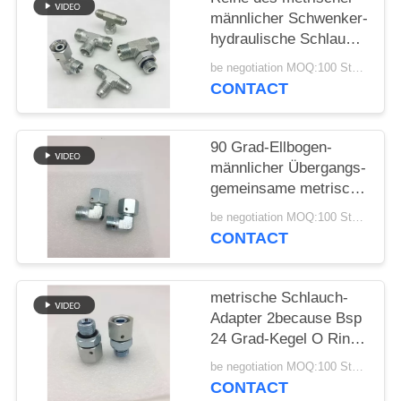
männlicher Schwenker-
PRIVACY
hydraulische Schlauch-
Adapter-CC-52
POLICY
be negotiation MOQ:100 Stücke
CONTACT
90 Grad-Ellbogen-
männlicher Übergangs-
gemeinsame metrische
Schlauch-Adapter JIC
be negotiation MOQ:100 Stücke
NPT hydraulisch
CONTACT
metrische Schlauch-
Adapter 2because Bsp
24 Grad-Kegel O Ring
Seal
be negotiation MOQ:100 Stücke
CONTACT