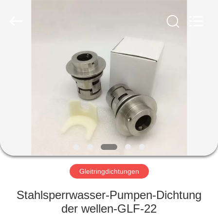
Ningbo
Yade
Fluid
Connector
Co.,Ltd.
All
Rights
Reserved.
HAUS
PRODUKTE
ÜBER
UNS
FABRIK-
AUSFLUG
Gleitringdichtungen
Stahlsperrwasser-Pumpen-Dichtung
QUALITÄTSKONTROLLE
der wellen-GLF-22