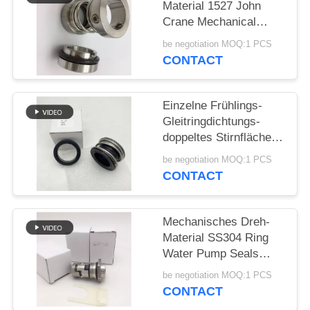
Material 1527 John
Crane Mechanical
PRIVACY
Seals SS304
be negotiation MOQ:1 PCS
POLICY
CONTACT
Einzelne Frühlings-
Gleitringdichtungs-
doppeltes Stirnfläche-
Gummi-Gebrüll
be negotiation MOQ:1 PCS
CONTACT
Mechanisches Dreh-
Material SS304 Ring
Water Pump Seals
12mm
be negotiation MOQ:1 PCS
CONTACT