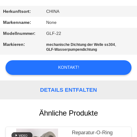
TRETEN
Herkunftsort:
CHINA
SIE
Markenname:
None
MIT
Modellnummer:
GLF-22
UNS
Markieren:
,
mechanische Dichtung der Welle ss304
IN
GLF-Wasserpumpendichtung
VERBINDUNG
KONTAKT!
FORDERN
SIE
DETAILS ENTFALTEN
EIN
ZITAT
Ähnliche Produkte
SITEMAP
Reparatur-O-Ring