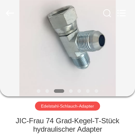
Ningbo
Yade
Fluid
Connector
Co.,Ltd.
All
Rights
Reserved.
HAUS
PRODUKTE
ÜBER
UNS
FABRIK-
AUSFLUG
Edelstahl-Schlauch-Adapter
JIC-Frau 74 Grad-Kegel-T-Stück
QUALITÄTSKONTROLLE
hydraulischer Adapter