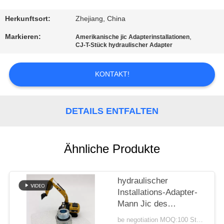
TRETEN
Herkunftsort:
Zhejiang, China
SIE
Markieren:
,
Amerikanische jic Adapterinstallationen
CJ-T-Stück hydraulischer Adapter
MIT
UNS
KONTAKT!
IN
VERBINDUNG
DETAILS ENTFALTEN
FORDERN
SIE
Ähnliche Produkte
EIN
ZITAT
hydraulischer
Installations-Adapter-
Mann Jic des
SITEMAP
Schlauch-1jh zu
be negotiation MOQ:100 Stücke