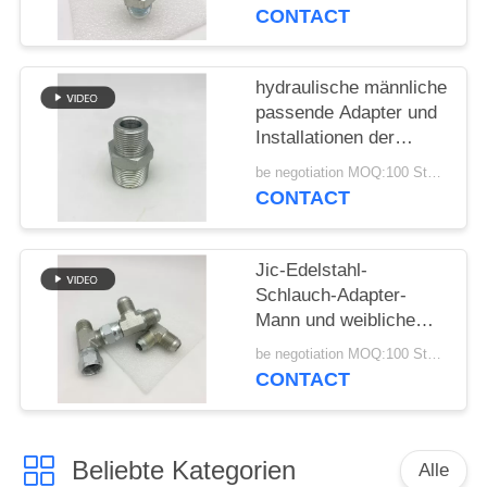
metrischem O Ring
CONTACT
Straight
PRIVACY
POLICY
hydraulische männliche
passende Adapter und
Installationen der
Schlauchleitung
be negotiation MOQ:100 Stücke
männlicher hoher
CONTACT
Qualität 1N NPT für
Ölpresse 1N
Jic-Edelstahl-
Schlauch-Adapter-
Mann und weibliche
hydraulische T-
be negotiation MOQ:100 Stücke
Verschraubung
CONTACT
Beliebte Kategorien
Alle