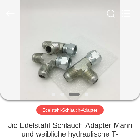
Ningbo
Yade
Fluid
Connector
Co.,Ltd.
All
Rights
Reserved.
HAUS
PRODUKTE
ÜBER
UNS
FABRIK-
AUSFLUG
Edelstahl-Schlauch-Adapter
Jic-Edelstahl-Schlauch-Adapter-Mann
QUALITÄTSKONTROLLE
und weibliche hydraulische T-