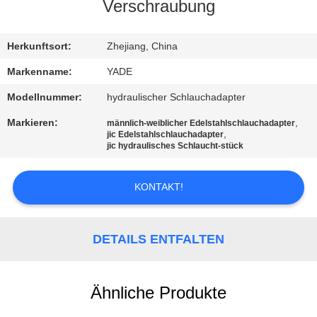
Verschraubung
TRETEN
SIE
Herkunftsort:
Zhejiang, China
MIT
Markenname:
YADE
UNS
Modellnummer:
hydraulischer Schlauchadapter
IN
Markieren:
,
männlich-weiblicher Edelstahlschlauchadapter
,
jic Edelstahlschlauchadapter
VERBINDUNG
jic hydraulisches Schlaucht-stück
FORDERN
KONTAKT!
SIE
EIN
DETAILS ENTFALTEN
ZITAT
Ähnliche Produkte
SITEMAP