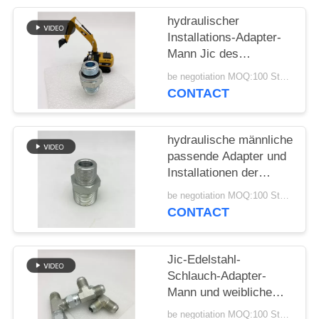
hydraulischer
PRIVACY
Installations-Adapter-
POLICY
Mann Jic des
Schlauch-1jh zu
be negotiation MOQ:100 Stücke
metrischem O Ring
CONTACT
Straight
hydraulische männliche
passende Adapter und
Installationen der
Schlauchleitung
be negotiation MOQ:100 Stücke
männlicher hoher
CONTACT
Qualität 1N NPT für
Ölpresse 1N
Jic-Edelstahl-
Schlauch-Adapter-
Mann und weibliche
hydraulische T-
be negotiation MOQ:100 Stücke