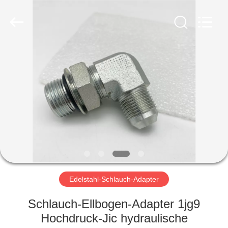
Ningbo
Yade
Fluid
Connector
Co.,Ltd.
All
Rights
Reserved.
HAUS
PRODUKTE
ÜBER
UNS
FABRIK-
AUSFLUG
Edelstahl-Schlauch-Adapter
Schlauch-Ellbogen-Adapter 1jg9
QUALITÄTSKONTROLLE
Hochdruck-Jic hydraulische