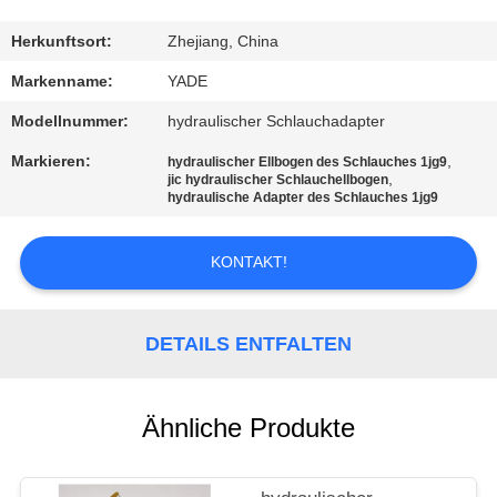
TRETEN
Herkunftsort:
Zhejiang, China
SIE
Markenname:
YADE
MIT
Modellnummer:
hydraulischer Schlauchadapter
UNS
Markieren:
,
hydraulischer Ellbogen des Schlauches 1jg9
,
IN
jic hydraulischer Schlauchellbogen
hydraulische Adapter des Schlauches 1jg9
VERBINDUNG
KONTAKT!
FORDERN
SIE
DETAILS ENTFALTEN
EIN
ZITAT
Ähnliche Produkte
SITEMAP