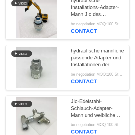
hydraulischer
Installations-Adapter-
PRIVACY
Mann Jic des
POLICY
Schlauch-1jh zu
be negotiation MOQ:100 Stücke
metrischem O Ring
CONTACT
Straight
hydraulische männliche
passende Adapter und
Installationen der
Schlauchleitung
be negotiation MOQ:100 Stücke
männlicher hoher
CONTACT
Qualität 1N NPT für
Ölpresse 1N
Jic-Edelstahl-
Schlauch-Adapter-
Mann und weibliche
hydraulische T-
be negotiation MOQ:100 Stücke
Verschraubung
CONTACT