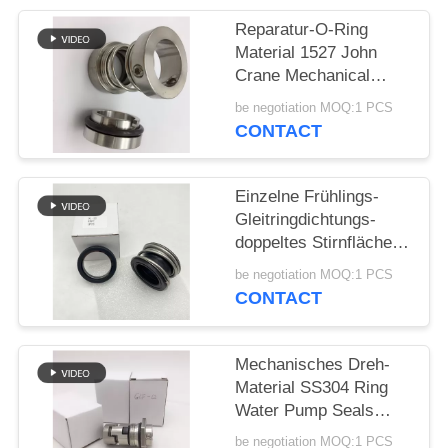
Reparatur-O-Ring
PRIVACY
Material 1527 John
POLICY
Crane Mechanical
Seals SS304
be negotiation MOQ:1 PCS
CONTACT
Einzelne Frühlings-
Gleitringdichtungs-
doppeltes Stirnfläche-
Gummi-Gebrüll
be negotiation MOQ:1 PCS
CONTACT
Mechanisches Dreh-
Material SS304 Ring
Water Pump Seals
12mm
be negotiation MOQ:1 PCS