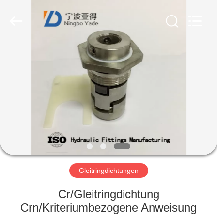
Ningbo
Yade
Fluid
Connector
Co.,Ltd.
All
Rights
Reserved.
HAUS
PRODUKTE
ÜBER
UNS
FABRIK-
AUSFLUG
Gleitringdichtungen
Cr/Gleitringdichtung
QUALITÄTSKONTROLLE
Crn/Kriteriumbezogene Anweisung