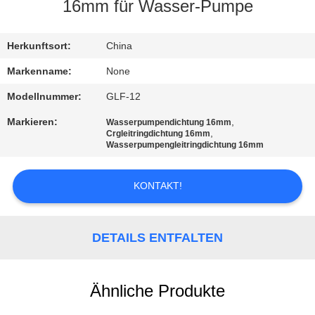
16mm für Wasser-Pumpe
TRETEN
SIE
Herkunftsort:
China
MIT
Markenname:
None
UNS
Modellnummer:
GLF-12
IN
Markieren:
,
Wasserpumpendichtung 16mm
,
Crgleitringdichtung 16mm
VERBINDUNG
Wasserpumpengleitringdichtung 16mm
FORDERN
KONTAKT!
SIE
EIN
DETAILS ENTFALTEN
ZITAT
Ähnliche Produkte
SITEMAP