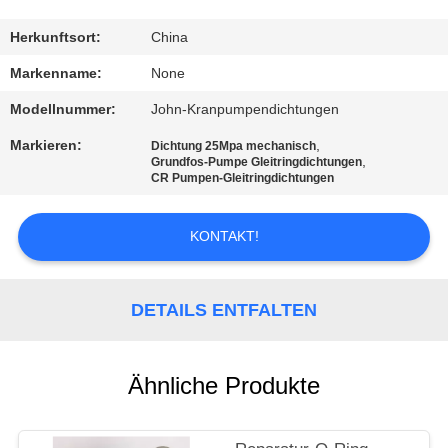
TRETEN
Herkunftsort:
China
SIE
Markenname:
None
MIT
Modellnummer:
John-Kranpumpendichtungen
UNS
Markieren:
,
Dichtung 25Mpa mechanisch
,
IN
Grundfos-Pumpe Gleitringdichtungen
CR Pumpen-Gleitringdichtungen
VERBINDUNG
KONTAKT!
FORDERN
SIE
DETAILS ENTFALTEN
EIN
ZITAT
Ähnliche Produkte
SITEMAP