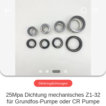
Ningbo
Yade
Fluid
Connector
Co.,Ltd.
All
Rights
Reserved.
HAUS
PRODUKTE
ÜBER
UNS
FABRIK-
AUSFLUG
Gleitringdichtungen
25Mpa Dichtung mechanisches Z1-32
QUALITÄTSKONTROLLE
für Grundfos-Pumpe oder CR Pumpe