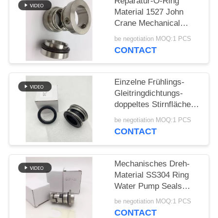
Reparatur-O-Ring
Material 1527 John
PRIVACY
Crane Mechanical
POLICY
Seals SS304
be negotiation MOQ:1 PCS
CONTACT
Einzelne Frühlings-
Gleitringdichtungs-
doppeltes Stirnfläche-
Gummi-Gebrüll
be negotiation MOQ:1 PCS
CONTACT
Mechanisches Dreh-
Material SS304 Ring
Water Pump Seals
12mm
be negotiation MOQ:1 PCS
CONTACT