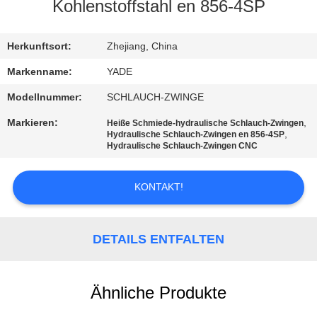
Kohlenstoffstahl en 856-4SP
TRETEN
SIE
Herkunftsort:
Zhejiang, China
MIT
Markenname:
YADE
UNS
Modellnummer:
SCHLAUCH-ZWINGE
IN
Markieren:
,
Heiße Schmiede-hydraulische Schlauch-Zwingen
,
Hydraulische Schlauch-Zwingen en 856-4SP
VERBINDUNG
Hydraulische Schlauch-Zwingen CNC
FORDERN
KONTAKT!
SIE
EIN
DETAILS ENTFALTEN
ZITAT
Ähnliche Produkte
SITEMAP