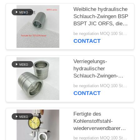
Weibliche hydraulische
PRIVACY
Schlauch-Zwingen BSP
POLICY
BSPT JIC ORFS, die
Edelstahl ineinander
be negotiation MOQ:100 Stücke
greifen
CONTACT
Verriegelungs-
hydraulischer
Schlauch-Zwingen-
Kohlenstoffstahl-
be negotiation MOQ:100 Stücke
galvanisierter
CONTACT
Hochdruck
Fertigte des
Kohlenstoffstahl-
wiederverwendbarer
BSP Standard der
be negotiation MOQ:100 Stücke