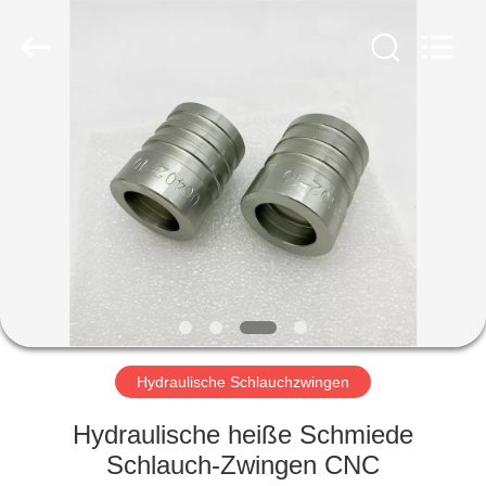
Ningbo
Yade
Fluid
Connector
Co.,Ltd.
All
Rights
Reserved.
HAUS
PRODUKTE
ÜBER
UNS
FABRIK-
AUSFLUG
Hydraulische Schlauchzwingen
Hydraulische heiße Schmiede
QUALITÄTSKONTROLLE
Schlauch-Zwingen CNC