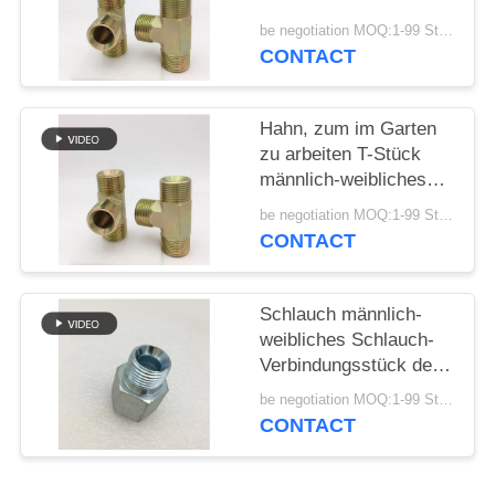
be negotiation MOQ:1-99 Stücke
PRIVACY
CONTACT
POLICY
Hahn, zum im Garten
zu arbeiten T-Stück
männlich-weibliches
Schlauch-
be negotiation MOQ:1-99 Stücke
Verbindungsstück 60
CONTACT
Grad-Seats
Schlauch männlich-
weibliches Schlauch-
Verbindungsstück des
Hahn-Düse G1/2“
be negotiation MOQ:1-99 Stücke
CONTACT