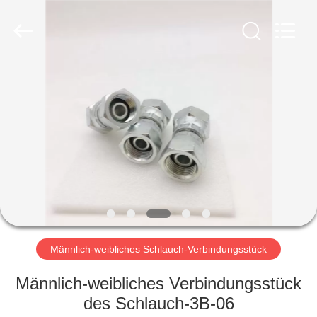
Ningbo
Yade
Fluid
Connector
Co.,Ltd.
All
Rights
Reserved.
HAUS
PRODUKTE
ÜBER
UNS
FABRIK-
AUSFLUG
Männlich-weibliches Schlauch-Verbindungsstück
Männlich-weibliches Verbindungsstück
QUALITÄTSKONTROLLE
des Schlauch-3B-06