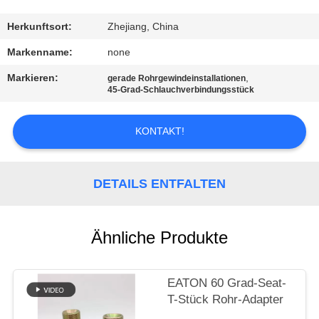
TRETEN
Herkunftsort:
Zhejiang, China
SIE
Markenname:
none
MIT
Markieren:
,
gerade Rohrgewindeinstallationen
45-Grad-Schlauchverbindungsstück
UNS
IN
KONTAKT!
VERBINDUNG
DETAILS ENTFALTEN
FORDERN
SIE
EIN
Ähnliche Produkte
ZITAT
EATON 60 Grad-Seat-
T-Stück Rohr-Adapter
SITEMAP