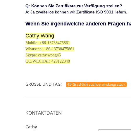
Q: Können Sie Zertifikate zur Verfügung stellen?
A: Ja zweifellos können wir Zertifikate ISO
9001
liefern.
Wenn Sie irgendwelche anderen Fragen hab
Cathy Wang
Mobile:
+86-13738475861
Whatsapp:
+86-13738475861
Skype: cathy.wong45
QQ/WECHAT:
429122348
GRÖSSE UND TAG:
45-Grad-Schlauchverbindungsstück
KONTAKTDATEN
Cathy