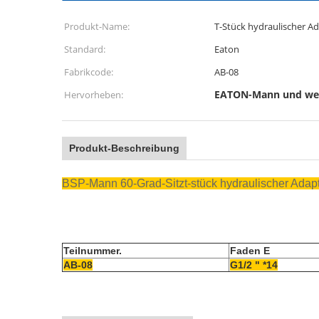
Produkt-Name:
T-Stück hydraulischer A
Standard:
Eaton
Fabrikcode:
AB-08
EATON-Mann und wei
Hervorheben:
Produkt-Beschreibung
BSP-Mann 60-Grad-Sitzt-stück hydraulischer Adap
Teilnummer.
Faden E
AB-08
G1/2 " *14