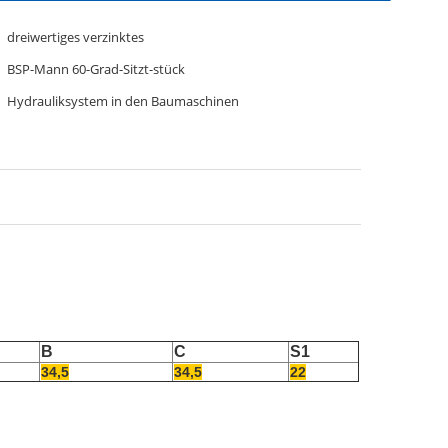
dreiwertiges verzinktes
BSP-Mann 60-Grad-Sitzt-stück
Hydrauliksystem in den Baumaschinen
B
C
S1
34,5
34,5
22