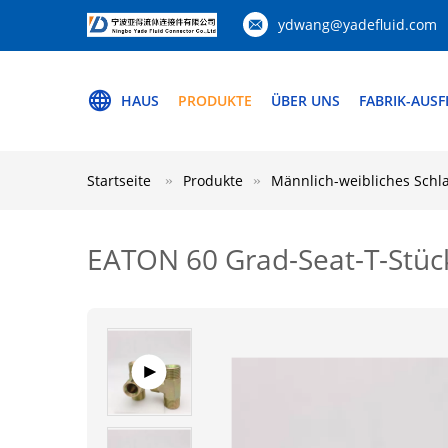
ydwang@yadefluid.com
HAUS
PRODUKTE
ÜBER UNS
FABRIK-AUS
Startseite
Produkte
Männlich-weibliches Schl
EATON 60 Grad-Seat-T-Stüc