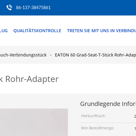
86-137-38475861
FLUG
QUALITÄTSKONTROLLE
TRETEN SIE MIT UNS IN VERBIN
auch-Verbindungsstück
EATON 60 Grad-Seat-T-Stück Rohr-Adap
k Rohr-Adapter
Grundlegende Info
Herkunftsort:
Z
Min Bestellmenge: