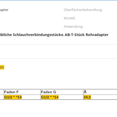
dapter
Oberflächenbehandlung:
Modell:
Anwendung:
bliche Schlauchverbindungsstücke
AB-T-Stück Rohradapter
,
ter
A
Faden F
Faden G
G1/2 " *14
G1/2 " *14
34,5