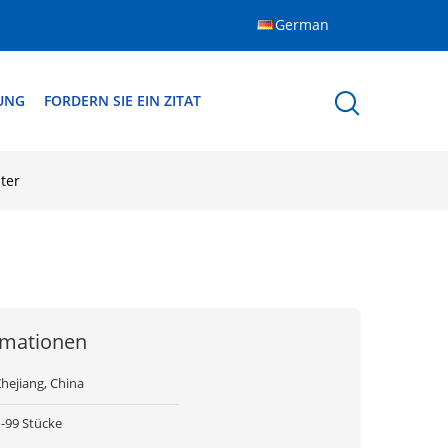
German
DUNG
FORDERN SIE EIN ZITAT
ter
rmationen
hejiang, China
1-99 Stücke