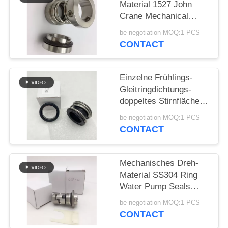
Material 1527 John
Crane Mechanical
PRIVACY
Seals SS304
be negotiation MOQ:1 PCS
POLICY
CONTACT
Einzelne Frühlings-
Gleitringdichtungs-
doppeltes Stirnfläche-
Gummi-Gebrüll
be negotiation MOQ:1 PCS
CONTACT
Mechanisches Dreh-
Material SS304 Ring
Water Pump Seals
12mm
be negotiation MOQ:1 PCS
CONTACT