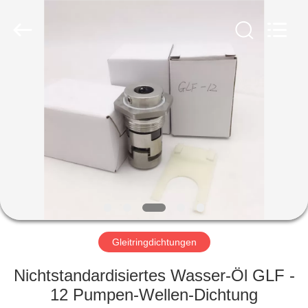
Ningbo
Yade
Fluid
Connector
Co.,Ltd.
All
Rights
Reserved.
HAUS
PRODUKTE
ÜBER
UNS
FABRIK-
AUSFLUG
Gleitringdichtungen
Nichtstandardisiertes Wasser-Öl GLF -
QUALITÄTSKONTROLLE
12 Pumpen-Wellen-Dichtung