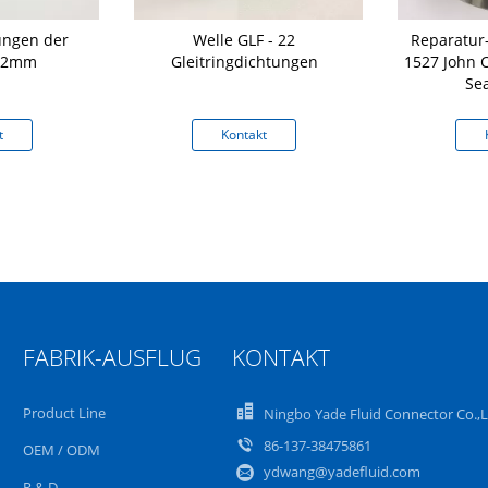
ungen der
Welle GLF - 22
Reparatur
12mm
Gleitringdichtungen
1527 John 
Se
t
Kontakt
FABRIK-AUSFLUG
KONTAKT
Product Line
Ningbo Yade Fluid Connector Co.,
86-137-38475861
OEM / ODM
ydwang@yadefluid.com
R & D