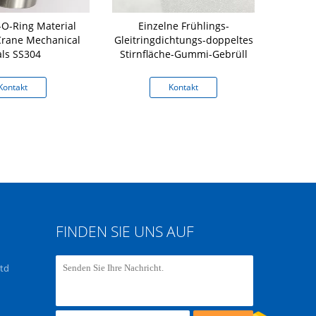
-O-Ring Material
Einzelne Frühlings-
G03 - Me
Crane Mechanical
Gleitringdichtungs-doppeltes
Öld
als SS304
Stirnfläche-Gummi-Gebrüll
Kontakt
Kontakt
K
FINDEN SIE UNS AUF
Ltd