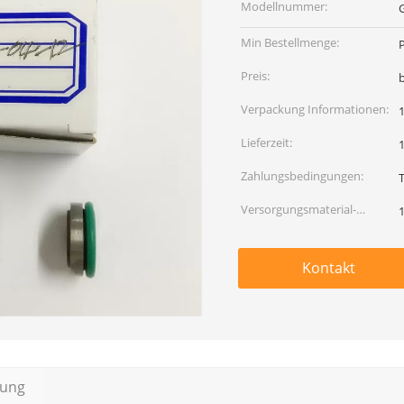
Modellnummer:
Min Bestellmenge:
Preis:
Verpackung Informationen:
Lieferzeit:
Zahlungsbedingungen:
Versorgungsmaterial-
Fähigkeit:
Kontakt
bung