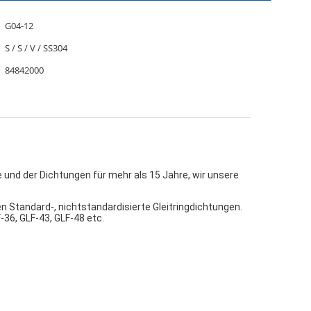
G04-12
S / S / V / SS304
84842000
e und der Dichtungen für mehr als 15 Jahre, wir unsere 
en Standard-, nichtstandardisierte Gleitringdichtungen.
-36, GLF-43, GLF-48 etc.