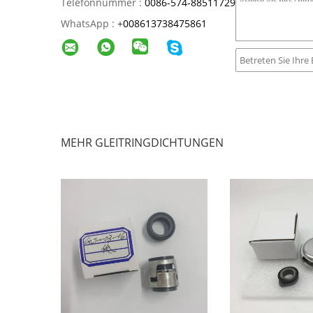
Telefonnummer :
0086-574-88511729
WhatsApp :
+
008613738475861
MEHR GLEITRINGDICHTUNGEN