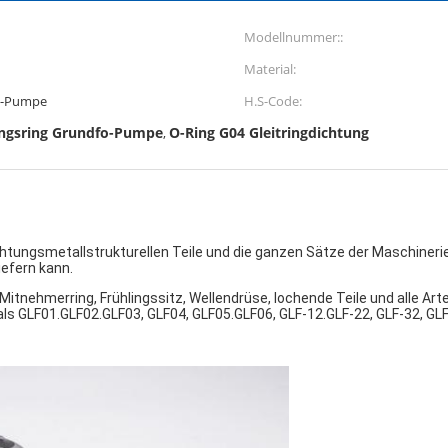
Modellnummer::
Material:
R-Pumpe
H.S-Code:
ungsring Grundfo-Pumpe
O-Ring G04 Gleitringdichtung
,
dichtungsmetallstrukturellen Teile und die ganzen Sätze der Maschineri
iefern kann.
Mitnehmerring, Frühlingssitz, Wellendrüse, lochende Teile und alle Art
 als GLF01.GLF02.GLF03, GLF04, GLF05.GLF06, GLF-12.GLF-22, GLF-32, GLF