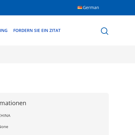
German
DUNG
FORDERN SIE EIN ZITAT
rmationen
CHINA
None