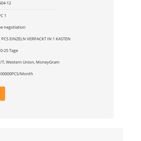
G04-12
PC 1
be negotiation
1 PCS EINZELN VERPACKT IN 1 KASTEN
10-25 Tage
T/T, Western Union, MoneyGram
100000PCS/Month