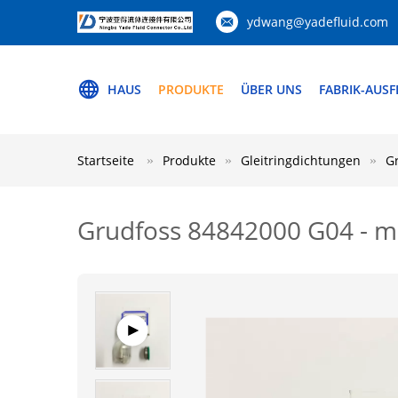
ydwang@yadefluid.com
HAUS
PRODUKTE
ÜBER UNS
FABRIK-AUS
Startseite
Produkte
Gleitringdichtungen
G
Grudfoss 84842000 G04 - m