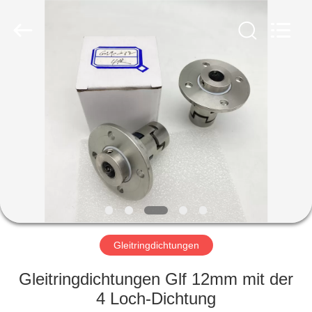
Ningbo
Yade
Fluid
Connector
Co.,Ltd.
All
Rights
Reserved.
HAUS
PRODUKTE
ÜBER
UNS
FABRIK-
AUSFLUG
Gleitringdichtungen
Gleitringdichtungen Glf 12mm mit der
QUALITÄTSKONTROLLE
4 Loch-Dichtung