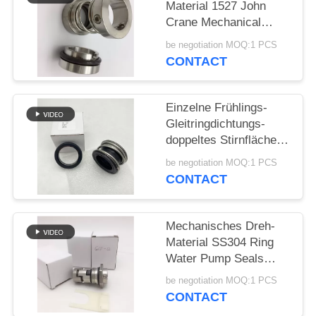
Material 1527 John
Crane Mechanical
PRIVACY
Seals SS304
be negotiation MOQ:1 PCS
POLICY
CONTACT
Einzelne Frühlings-
Gleitringdichtungs-
doppeltes Stirnfläche-
Gummi-Gebrüll
be negotiation MOQ:1 PCS
CONTACT
Mechanisches Dreh-
Material SS304 Ring
Water Pump Seals
12mm
be negotiation MOQ:1 PCS
CONTACT