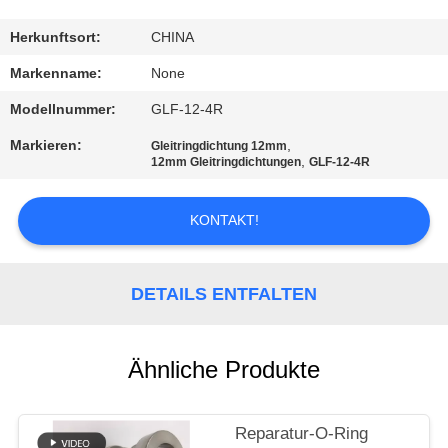
TRETEN
Herkunftsort:
CHINA
SIE
Markenname:
None
MIT
Modellnummer:
GLF-12-4R
UNS
Markieren:
,
Gleitringdichtung 12mm
,
IN
12mm Gleitringdichtungen
GLF-12-4R
VERBINDUNG
KONTAKT!
FORDERN
SIE
DETAILS ENTFALTEN
EIN
ZITAT
Ähnliche Produkte
SITEMAP
Reparatur-O-Ring