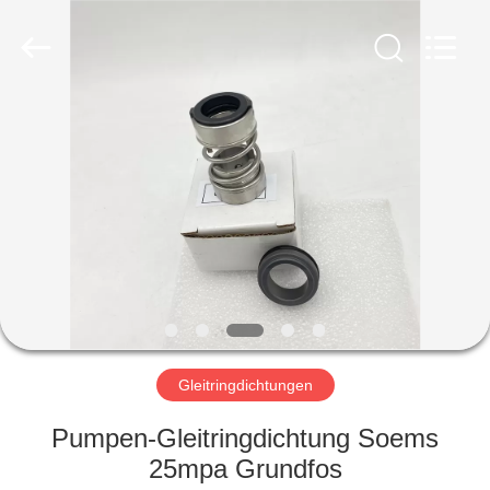
Ningbo
Yade
Fluid
Connector
Co.,Ltd.
All
Rights
Reserved.
HAUS
PRODUKTE
ÜBER
UNS
FABRIK-
AUSFLUG
Gleitringdichtungen
Pumpen-Gleitringdichtung Soems
QUALITÄTSKONTROLLE
25mpa Grundfos