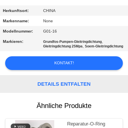
TRETEN
Herkunftsort:
CHINA
SIE
Markenname:
None
MIT
Modellnummer:
G01-16
UNS
Markieren:
,
Grundfos-Pumpen-Gleitringdichtung
,
IN
Gleitringdichtung 25Mpa
Soem-Gleitringdichtung
VERBINDUNG
KONTAKT!
FORDERN
SIE
DETAILS ENTFALTEN
EIN
ZITAT
Ähnliche Produkte
SITEMAP
Reparatur-O-Ring