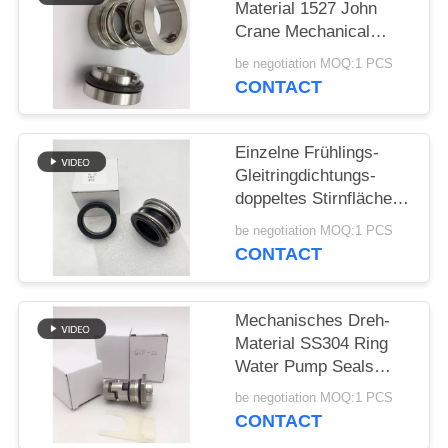
Material 1527 John
Crane Mechanical
PRIVACY
Seals SS304
be negotiation MOQ:1 PCS
POLICY
CONTACT
Einzelne Frühlings-
Gleitringdichtungs-
doppeltes Stirnfläche-
Gummi-Gebrüll
be negotiation MOQ:1 PCS
CONTACT
Mechanisches Dreh-
Material SS304 Ring
Water Pump Seals
12mm
be negotiation MOQ:1 PCS
CONTACT