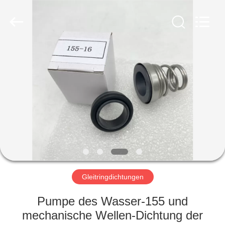
Ningbo
Yade
Fluid
Connector
Co.,Ltd.
All
Rights
Reserved.
HAUS
PRODUKTE
ÜBER
UNS
FABRIK-
AUSFLUG
Gleitringdichtungen
Pumpe des Wasser-155 und
QUALITÄTSKONTROLLE
mechanische Wellen-Dichtung der