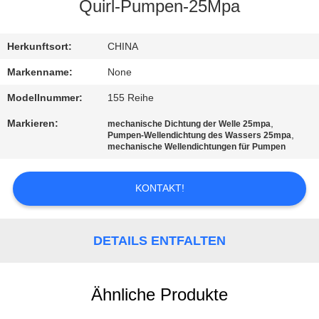
Quirl-Pumpen-25Mpa
TRETEN
SIE
Herkunftsort:
CHINA
MIT
Markenname:
None
UNS
Modellnummer:
155 Reihe
IN
Markieren:
,
mechanische Dichtung der Welle 25mpa
,
Pumpen-Wellendichtung des Wassers 25mpa
VERBINDUNG
mechanische Wellendichtungen für Pumpen
FORDERN
KONTAKT!
SIE
EIN
DETAILS ENTFALTEN
ZITAT
Ähnliche Produkte
SITEMAP