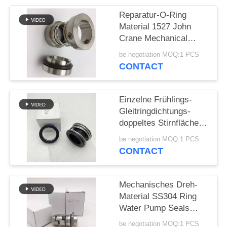
Reparatur-O-Ring
PRIVACY
Material 1527 John
POLICY
Crane Mechanical
Seals SS304
be negotiation MOQ:1 PCS
CONTACT
Einzelne Frühlings-
Gleitringdichtungs-
doppeltes Stirnfläche-
Gummi-Gebrüll
be negotiation MOQ:1 PCS
CONTACT
Mechanisches Dreh-
Material SS304 Ring
Water Pump Seals
12mm
be negotiation MOQ:1 PCS