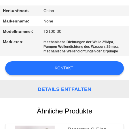
TRETEN
Herkunftsort:
China
SIE
Markenname:
None
MIT
Modellnummer:
T2100-30
UNS
Markieren:
,
mechanische Dichtungen der Welle 25Mpa
,
IN
Pumpen-Wellendichtung des Wassers 25mpa
mechanische Wellendichtungen der Crpumpe
VERBINDUNG
KONTAKT!
FORDERN
SIE
DETAILS ENTFALTEN
EIN
ZITAT
Ähnliche Produkte
SITEMAP