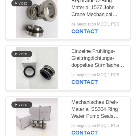
Reparatur-O-Ring
Material 1527 John
PRIVACY
Crane Mechanical
POLICY
Seals SS304
be negotiation MOQ:1 PCS
CONTACT
Einzelne Frühlings-
Gleitringdichtungs-
doppeltes Stirnfläche-
Gummi-Gebrüll
be negotiation MOQ:1 PCS
CONTACT
Mechanisches Dreh-
Material SS304 Ring
Water Pump Seals
12mm
be negotiation MOQ:1 PCS
CONTACT