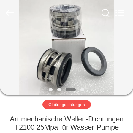
Ningbo
Yade
Fluid
Connector
Co.,Ltd.
All
Rights
Reserved.
HAUS
PRODUKTE
ÜBER
UNS
FABRIK-
AUSFLUG
Gleitringdichtungen
Art mechanische Wellen-Dichtungen
QUALITÄTSKONTROLLE
T2100 25Mpa für Wasser-Pumpe