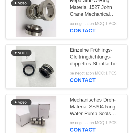
Reparatur-O-Ring
Material 1527 John
PRIVACY
Crane Mechanical
POLICY
Seals SS304
be negotiation MOQ:1 PCS
CONTACT
Einzelne Frühlings-
Gleitringdichtungs-
doppeltes Stirnfläche-
Gummi-Gebrüll
be negotiation MOQ:1 PCS
CONTACT
Mechanisches Dreh-
Material SS304 Ring
Water Pump Seals
12mm
be negotiation MOQ:1 PCS
CONTACT