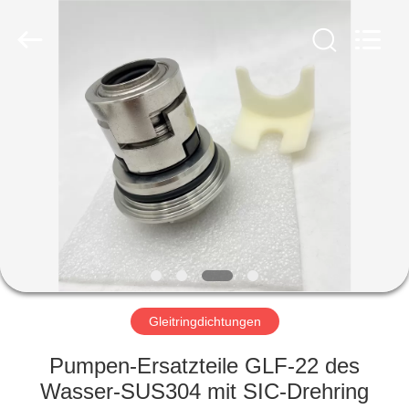
Ningbo
Yade
Fluid
Connector
Co.,Ltd.
All
Rights
Reserved.
HAUS
PRODUKTE
ÜBER
UNS
FABRIK-
AUSFLUG
Gleitringdichtungen
Pumpen-Ersatzteile GLF-22 des
QUALITÄTSKONTROLLE
Wasser-SUS304 mit SIC-Drehring