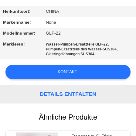
TRETEN
Herkunftsort:
CHINA
SIE
Markenname:
None
MIT
Modellnummer:
GLF-22
UNS
Markieren:
,
Wasser-Pumpen-Ersatzteile GLF-22
,
IN
Pumpen-Ersatzteile des Wasser-SUS304
Gleitringdichtungen SUS304
VERBINDUNG
KONTAKT!
FORDERN
SIE
DETAILS ENTFALTEN
EIN
ZITAT
Ähnliche Produkte
SITEMAP