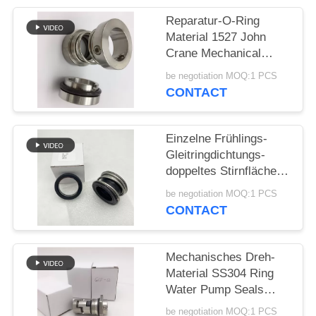
Reparatur-O-Ring
PRIVACY
Material 1527 John
POLICY
Crane Mechanical
Seals SS304
be negotiation MOQ:1 PCS
CONTACT
Einzelne Frühlings-
Gleitringdichtungs-
doppeltes Stirnfläche-
Gummi-Gebrüll
be negotiation MOQ:1 PCS
CONTACT
Mechanisches Dreh-
Material SS304 Ring
Water Pump Seals
12mm
be negotiation MOQ:1 PCS