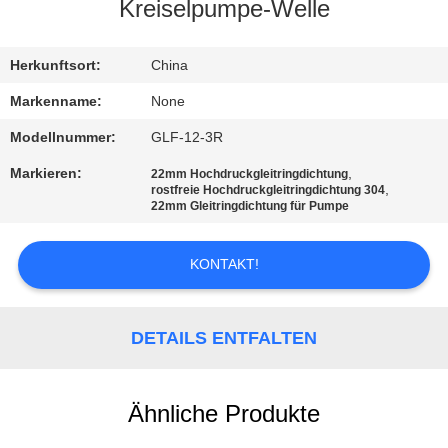
Kreiselpumpe-Welle
TRETEN
SIE
Herkunftsort:
China
MIT
Markenname:
None
UNS
Modellnummer:
GLF-12-3R
IN
Markieren:
,
22mm Hochdruckgleitringdichtung
,
rostfreie Hochdruckgleitringdichtung 304
VERBINDUNG
22mm Gleitringdichtung für Pumpe
FORDERN
KONTAKT!
SIE
EIN
DETAILS ENTFALTEN
ZITAT
Ähnliche Produkte
SITEMAP