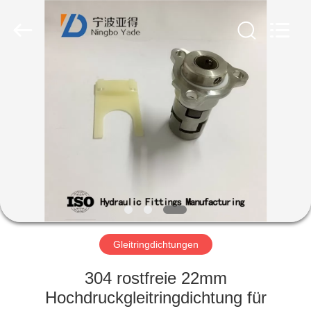
Ningbo
Yade
Fluid
Connector
Co.,Ltd.
All
Rights
Reserved.
HAUS
PRODUKTE
ÜBER
UNS
FABRIK-
AUSFLUG
Gleitringdichtungen
304 rostfreie 22mm
QUALITÄTSKONTROLLE
Hochdruckgleitringdichtung für