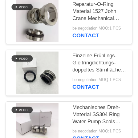
Reparatur-O-Ring
PRIVACY
Material 1527 John
Crane Mechanical
POLICY
Seals SS304
be negotiation MOQ:1 PCS
CONTACT
Einzelne Frühlings-
Gleitringdichtungs-
doppeltes Stirnfläche-
Gummi-Gebrüll
be negotiation MOQ:1 PCS
CONTACT
Mechanisches Dreh-
Material SS304 Ring
Water Pump Seals
12mm
be negotiation MOQ:1 PCS