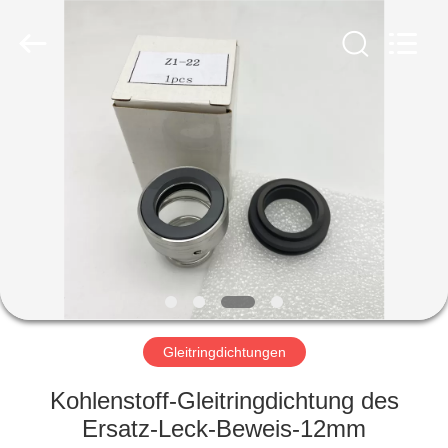
Ningbo
Yade
Fluid
Connector
Co.,Ltd.
All
Rights
Reserved.
HAUS
PRODUKTE
ÜBER
UNS
FABRIK-
AUSFLUG
Gleitringdichtungen
Kohlenstoff-Gleitringdichtung des
QUALITÄTSKONTROLLE
Ersatz-Leck-Beweis-12mm