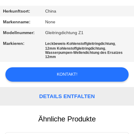
TRETEN
Herkunftsort:
China
SIE
Markenname:
None
MIT
Modellnummer:
Gleitringdichtung Z1
UNS
Markieren:
,
Leckbeweis-Kohlenstoffgleitringdichtung
,
IN
12mm Kohlenstoffgleitringdichtung
Wasserpumpen-Wellendichtung des Ersatzes
12mm
VERBINDUNG
KONTAKT!
FORDERN
SIE
DETAILS ENTFALTEN
EIN
ZITAT
Ähnliche Produkte
SITEMAP