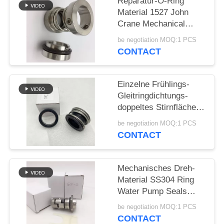
Reparatur-O-Ring
Material 1527 John
PRIVACY
Crane Mechanical
POLICY
Seals SS304
be negotiation MOQ:1 PCS
CONTACT
Einzelne Frühlings-
Gleitringdichtungs-
doppeltes Stirnfläche-
Gummi-Gebrüll
be negotiation MOQ:1 PCS
CONTACT
Mechanisches Dreh-
Material SS304 Ring
Water Pump Seals
12mm
be negotiation MOQ:1 PCS
CONTACT