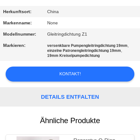
TRETEN
Herkunftsort:
China
SIE
Markenname:
None
MIT
Modellnummer:
Gleitringdichtung Z1
UNS
Markieren:
,
versenkbare Pumpengleitringdichtung 19mm
,
IN
einzelne Patronengleitringdichtung 19mm
19mm Kreiselpumpedichtung
VERBINDUNG
KONTAKT!
FORDERN
SIE
DETAILS ENTFALTEN
EIN
ZITAT
Ähnliche Produkte
SITEMAP