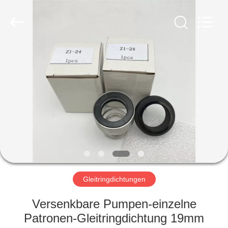
Ningbo
Yade
Fluid
Connector
Co.,Ltd.
All
Rights
Reserved.
HAUS
PRODUKTE
ÜBER
UNS
FABRIK-
AUSFLUG
Gleitringdichtungen
Versenkbare Pumpen-einzelne
QUALITÄTSKONTROLLE
Patronen-Gleitringdichtung 19mm