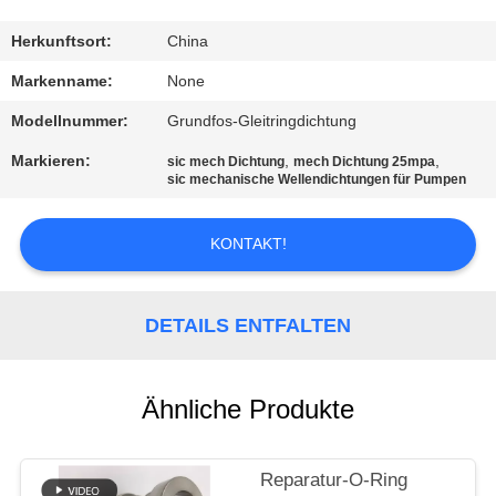
TRETEN
Herkunftsort:
China
SIE
Markenname:
None
MIT
Modellnummer:
Grundfos-Gleitringdichtung
UNS
Markieren:
,
,
sic mech Dichtung
mech Dichtung 25mpa
IN
sic mechanische Wellendichtungen für Pumpen
VERBINDUNG
KONTAKT!
FORDERN
SIE
DETAILS ENTFALTEN
EIN
ZITAT
Ähnliche Produkte
SITEMAP
Reparatur-O-Ring