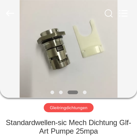
Ningbo
Yade
Fluid
Connector
Co.,Ltd.
All
Rights
Reserved.
HAUS
PRODUKTE
ÜBER
UNS
FABRIK-
AUSFLUG
Gleitringdichtungen
Standardwellen-sic Mech Dichtung Glf-
QUALITÄTSKONTROLLE
Art Pumpe 25mpa