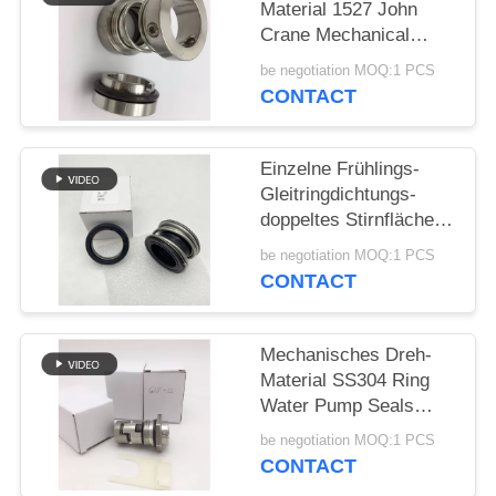
Material 1527 John
Crane Mechanical
PRIVACY
Seals SS304
be negotiation MOQ:1 PCS
POLICY
CONTACT
Einzelne Frühlings-
Gleitringdichtungs-
doppeltes Stirnfläche-
Gummi-Gebrüll
be negotiation MOQ:1 PCS
CONTACT
Mechanisches Dreh-
Material SS304 Ring
Water Pump Seals
12mm
be negotiation MOQ:1 PCS
CONTACT