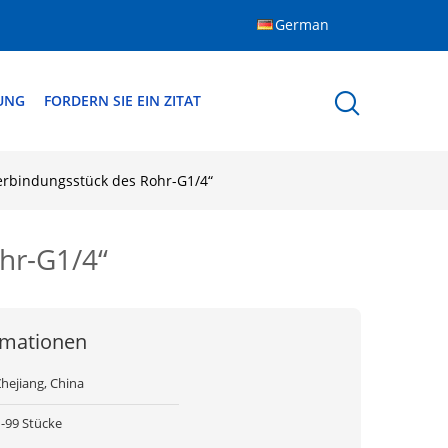
German
DUNG
FORDERN SIE EIN ZITAT
erbindungsstück des Rohr-G1/4“
hr-G1/4“
rmationen
hejiang, China
1-99 Stücke