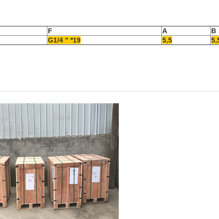
F
A
B
G1/4 " *19
5,5
5,