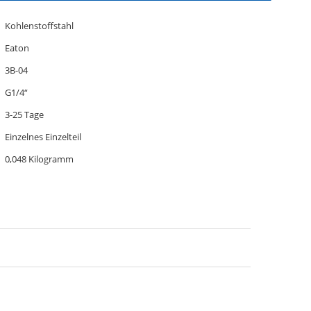
Kohlenstoffstahl
Eaton
3B-04
G1/4“
3-25 Tage
Einzelnes Einzelteil
0,048 Kilogramm