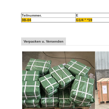
Teilnummer.
E
3B-04
G1/4 " *19
Verpacken u. Versenden