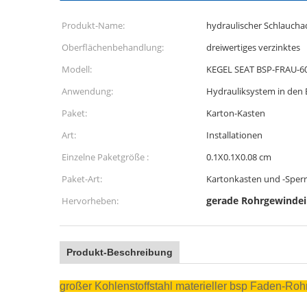
Produkt-Name:
hydraulischer Schlaucha
Oberflächenbehandlung:
dreiwertiges verzinktes
Modell:
KEGEL SEAT BSP-FRAU-6
Anwendung:
Hydrauliksystem in den
Paket:
Karton-Kasten
Art:
Installationen
Einzelne Paketgröße :
0.1X0.1X0.08 cm
Paket-Art:
Kartonkasten und -Sperr
gerade Rohrgewindei
Hervorheben:
Produkt-Beschreibung
großer Kohlenstoffstahl materieller bsp Faden-Ro