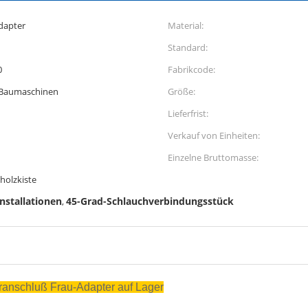
dapter
Material:
Standard:
0
Fabrikcode:
 Baumaschinen
Größe:
Lieferfrist:
Verkauf von Einheiten:
Einzelne Bruttomasse:
holzkiste
nstallationen
45-Grad-Schlauchverbindungsstück
,
hranschluß Frau-Adapter auf Lager