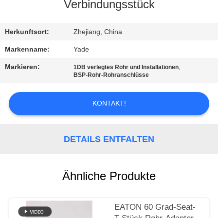
Verbindungsstück
TRETEN
SIE
Herkunftsort:
Zhejiang, China
MIT
Markenname:
Yade
UNS
Markieren:
,
1DB verlegtes Rohr und Installationen
BSP-Rohr-Rohranschlüsse
IN
VERBINDUNG
KONTAKT!
FORDERN
DETAILS ENTFALTEN
SIE
EIN
Ähnliche Produkte
ZITAT
SITEMAP
EATON 60 Grad-Seat-