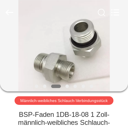
Ningbo
Yade
Fluid
Connector
Co.,Ltd.
All
Rights
Reserved.
HAUS
PRODUKTE
ÜBER
UNS
FABRIK-
AUSFLUG
Männlich-weibliches Schlauch-Verbindungsstück
BSP-Faden 1DB-18-08 1 Zoll-
QUALITÄTSKONTROLLE
männlich-weibliches Schlauch-