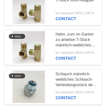
T-Stück Rohr-Adapter
PRIVACY
be negotiation MOQ:1-99 Stücke
POLICY
CONTACT
Hahn, zum im Garten
zu arbeiten T-Stück
männlich-weibliches
Schlauch-
be negotiation MOQ:1-99 Stücke
Verbindungsstück 60
CONTACT
Grad-Seats
Schlauch männlich-
weibliches Schlauch-
Verbindungsstück des
Hahn-Düse G1/2“
be negotiation MOQ:1-99 Stücke
CONTACT