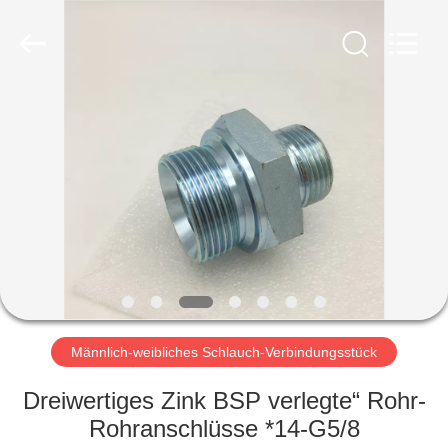
Ningbo
Yade
Fluid
Connector
Co.,Ltd.
All
Rights
Reserved.
HAUS
PRODUKTE
ÜBER
UNS
FABRIK-
AUSFLUG
Männlich-weibliches Schlauch-Verbindungsstück
Dreiwertiges Zink BSP verlegte“ Rohr-
QUALITÄTSKONTROLLE
Rohranschlüsse *14-G5/8