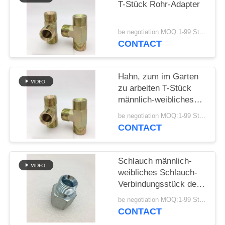
T-Stück Rohr-Adapter
PRIVACY
be negotiation MOQ:1-99 Stücke
POLICY
CONTACT
Hahn, zum im Garten
zu arbeiten T-Stück
männlich-weibliches
Schlauch-
be negotiation MOQ:1-99 Stücke
Verbindungsstück 60
CONTACT
Grad-Seats
Schlauch männlich-
weibliches Schlauch-
Verbindungsstück des
Hahn-Düse G1/2“
be negotiation MOQ:1-99 Stücke
CONTACT