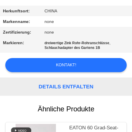
TRETEN
Herkunftsort:
CHINA
SIE
Markenname:
none
MIT
Zertifizierung:
none
UNS
Markieren:
,
dreiwertige Zink Rohr-Rohranschlüsse
IN
Schlauchadapter des Gartens 1B
VERBINDUNG
KONTAKT!
FORDERN
SIE
DETAILS ENTFALTEN
EIN
ZITAT
Ähnliche Produkte
SITEMAP
EATON 60 Grad-Seat-